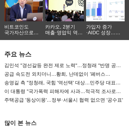
비트코인도
카카오, 2분기
가입자 증가
국가자산으로…'
매출·영업익 역대
·AIDC 성장…
보관·평가·처분'
최대…에이전트
SKT 2분기 성장
기준은 숙제
AI 수익화 관건
본궤도
주요 뉴스
김민석 "경선갈등 완전 제로 노력"…정청래 "반명 공세
사과부터"
공급 속도전 외치더니…황희, 난데없이 '폐버스
리모델링' 제안
송영길 측 "정청래, 국힘 '역선택' 대상…민주당 대표로
총선 지휘 못해"
이 대통령 "국가폭력 피해자에 사과…적극적 조사로
진실 밝혀야"
주택공급 '동상이몽'…정부·서울시 협력 없으면 '공수표'
많이 본 뉴스