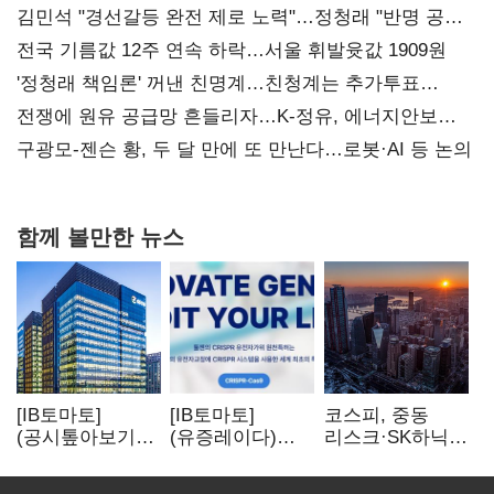
김민석 "경선갈등 완전 제로 노력"…정청래 "반명 공세
사과부터"
전국 기름값 12주 연속 하락…서울 휘발윳값 1909원
'정청래 책임론' 꺼낸 친명계…친청계는 추가투표
때리기
전쟁에 원유 공급망 흔들리자…K-정유, 에너지안보
핵심으로 재부상
구광모-젠슨 황, 두 달 만에 또 만난다…로봇·AI 등 논의
함께 볼만한 뉴스
[IB토마토]
[IB토마토]
코스피, 중동
(공시톺아보기)
(유증레이다)
리스크·SK하닉
수주 공시, 왜
툴젠, 조달액
5% 급락에
바로 매출로
3분의 1 토막…
뒷걸음