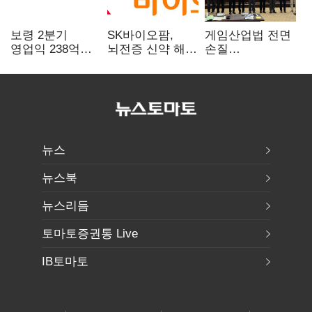
보령 2분기
SK바이오팜,
게임산업법 전면
영업익 238억…
뇌전증 신약 해외
손질
전년 대비 6.2%↓
흥행 발판…
공감대…"낡은
차세대 신약 개발
규제 걷고
속도
안전장치 촘촘히
해야"
뉴스
뉴스북
뉴스리듬
토마토증권통 Live
IB토마토