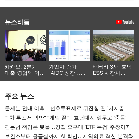
뉴스리듬
카카오, 2분기
가입자 증가
배터리 3사, 호남
매출·영업익 역대
·AIDC 성장…
ESS 시장서
최대…에이전트
SKT 2분기 성장
‘격돌’
AI 수익화 관건
본궤도
주요 뉴스
문제는 전대 이후…선호투표제로 뒤집힐 땐 '지지층
불복'
"1차 투표서 과반" "게임 끝"…호남대전 앞두고 '충돌'
김용범 책임론 봇물…경질 요구에 'ETF 특검' 주장까지
보건소부터 응급실까지 AI 확산…지역의료 혁신 본격화