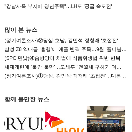
"강남사옥 부지에 청년주택"…LH도 '공급 속도전'
많이 본 뉴스
(정기여론조사)②당심·호남, 김민석-정청래 '초접전'
삼성 Z8 역대급 ‘흥행’에 애플 반격 주목…9월 ‘폴더블
대전’
(SPC 민낯)④솜방망이 처벌에 식품위생법 위반 반복
세제개편에 ‘불안·불만’…오세훈 "전월세 구하기 더
힘들어질 것"
(정기여론조사)①당심, 김민석·정청래 '초접전'…대통령
지지도 '50% 아래로'(종합)
함께 볼만한 뉴스