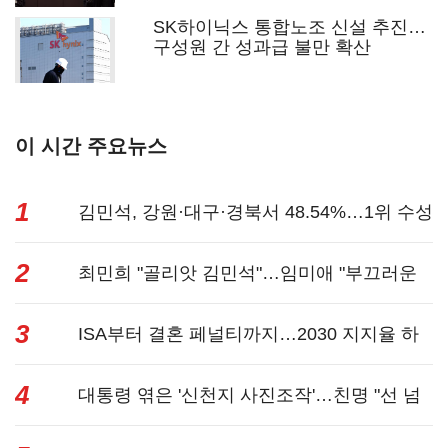
SK하이닉스 통합노조 신설 추진…
구성원 간 성과급 불만 확산
이 시간 주요뉴스
1
김민석, 강원·대구·경북서 48.54%…1위 수성
2
(1보)...
최민희 "골리앗 김민석"…임미애 "부끄러운
3
줄 알아야"...
ISA부터 결혼 페널티까지…2030 지지율 하
4
락에 '청년...
대통령 엮은 '신천지 사진조작'…친명 "선 넘