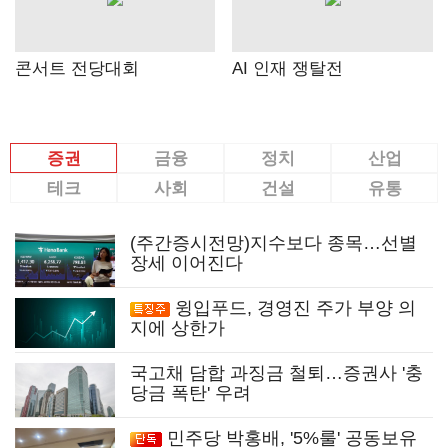
콘서트 전당대회
AI 인재 쟁탈전
증권
금융
정치
산업
테크
사회
건설
유통
(주간증시전망)지수보다 종목…선별
장세 이어진다
윙입푸드, 경영진 주가 부양 의
지에 상한가
국고채 담합 과징금 철퇴…증권사 '충
당금 폭탄' 우려
민주당 박홍배, '5%룰' 공동보유