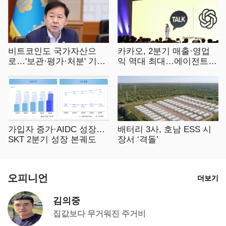
비트코인도 국가자산으
카카오, 2분기 매출·영업
로…'보관·평가·처분' 기준
익 역대 최대…에이전트 A
은 숙제
I 수익화 관건
가입자 증가·AIDC 성장…
배터리 3사, 호남 ESS 시
SKT 2분기 성장 본궤도
장서 ‘격돌’
오피니언
더보기
김의중
집값보다 무거워진 주거비