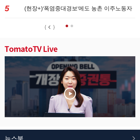
5
데 우리는 ...
(현장+)'폭염중대경보'에도 농촌 이주노동자
는 강행군…'야...
뉴스북