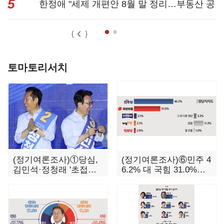
5
었다" 격앙...
한정애 "세제 개편안 8월 말 정리…부동산 공
급도 논의"...
토마토리서치
(정기여론조사)①당심,
(정기여론조사)⑥민주 4
김민석·정청래 '초접
6.2% 대 국힘 31.0%…
전'…대통령 지지도 '5
오차범위 밖 격차 '유지'
0% 아래로'(종합)