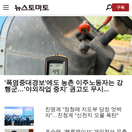
구독
'폭염중대경보'에도 농촌 이주노동자는 강
행군…'야외작업 중지' 권고도 무시...
친명계 "정청래 지도부 당정 엇박
자"…친청계 "신천지 오물 폭탄"
조승래, '블루웨이브' 개인정보 유출