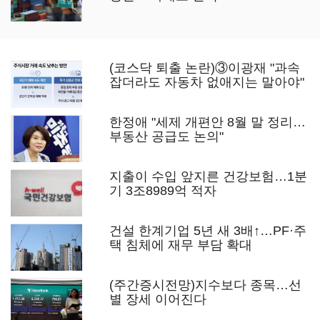
(코스닥 퇴출 논란)③이광재 "과속
잡더라도 자동차 없애지는 말아야"
한정애 "세제 개편안 8월 말 정리…
부동산 공급도 논의"
지출이 수입 앞지른 건강보험…1분
기 3조8989억 적자
건설 한계기업 5년 새 3배↑…PF·주
택 침체에 재무 부담 확대
(주간증시전망)지수보다 종목…선
별 장세 이어진다