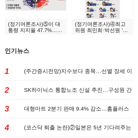
(정기여론조사)⑤이 대
(정기여론조사)④최고
통령 지지율 47.7%…일
위원 최민희·박선원 '양
주일 만에 다시 40%대
강'…서미화·이성윤·임
미애 뒤이어
인기뉴스
1
(주간증시전망)지수보다 종목…선별 장세 이
2
어진다...
SK하이닉스 통합노조 신설 추진…구성원 간
3
성과급 불...
대형마트 2분기 판매 9.4% 감소…홈플러스
4
사태 여파...
(코스닥 퇴출 논란)②일본은 5년 기다려주는