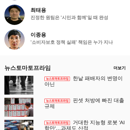
최태용
진정한 원팀은 '시민과 함께'일 때 완성
이종용
'소비자보호 정책 실패' 책임은 누가 지나
뉴스토마토프라임
더보기
한낱 패배자의 변명이
아닌
핀셋 처방에 빠진 대출
규제
거대한 지능형 로봇 'AI
항만'…과제도 산적