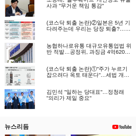
사과 "무거운 책임 통감"
(코스닥 퇴출 논란)②일본은 5년 기
다려주는데 우리는 당장 퇴출?…시
간만으론 부족한 코스닥 구하기
농협하나로유통 대규모유통업법 위
반 적발…공정위, 과징금 4억6200
만원 부과
(코스닥 퇴출 논란)①"주가 누르기
잡으려다 옥토 태운다"…세법 개정
안의 맹점과 역설
김민석 "일하는 당대표"…정청래
"의리가 제일 중요"
뉴스리듬