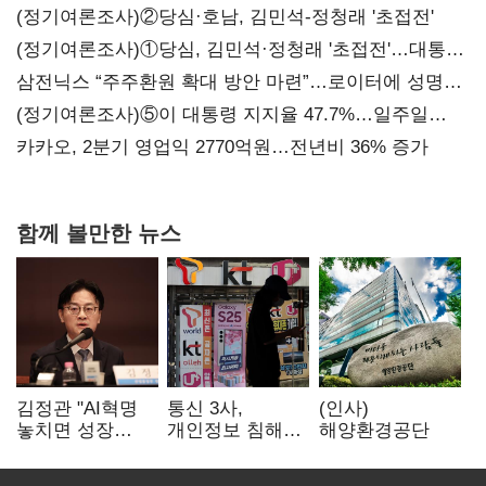
(정기여론조사)②당심·호남, 김민석-정청래 '초접전'
(정기여론조사)①당심, 김민석·정청래 '초접전'…대통령
지지도 '50% 아래로'(종합)
삼전닉스 “주주환원 확대 방안 마련”…로이터에 성명
보내
(정기여론조사)⑤이 대통령 지지율 47.7%…일주일
만에 다시 40%대
카카오, 2분기 영업익 2770억원…전년비 36% 증가
함께 볼만한 뉴스
김정관 "AI혁명
통신 3사,
(인사)
놓치면 성장
개인정보 침해
해양환경공단
끝"…
면책 등 자진
메가프로젝트·
시정…공정위