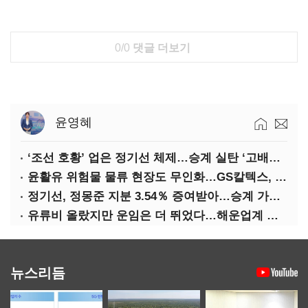
0/0
댓글 더보기
윤영혜
‘조선 호황’ 업은 정기선 체제…승계 실탄 ‘고배당’ 주목
윤활유 위험물 물류 현장도 무인화…GS칼텍스, 디지털 전환 가속
정기선, 정몽준 지분 3.54％ 증여받아…승계 가속화
유류비 올랐지만 운임은 더 뛰었다…해운업계 실적 ‘순항’
뉴스리듬