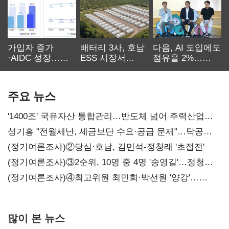
가입자 증가
배터리 3사, 호남
다음, AI 도입에도
·AIDC 성장…
ESS 시장서
점유율 2%…
SKT 2분기 성장
‘격돌’
에이전트
본궤도
차별화가 관건
주요 뉴스
'1400조' 국유자산 통합관리…반도체 넘어 주력산업
구조혁신
성기홍 "전월세난, 세금보단 수요·공급 문제"…닥공
시사
(정기여론조사)②당심·호남, 김민석-정청래 '초접전'
(정기여론조사)③2순위, 10명 중 4명 '송영길'…정청래
'한 자릿수'
(정기여론조사)④최고위원 최민희·박선원 '양강'…
서미화·이성윤·임미애 뒤이어
많이 본 뉴스