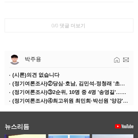
0/0
댓글 더보기
박주용
(시론)의견 없습니다
(정기여론조사)②당심·호남, 김민석-정청래 '초접전'
(정기여론조사)③2순위, 10명 중 4명 '송영길'…정청래 '한 자릿수'
(정기여론조사)④최고위원 최민희·박선원 '양강'…서미화·이성윤·임미애 뒤이어
뉴스리듬