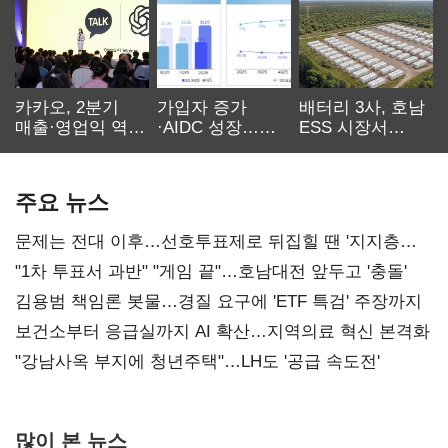
카카오, 2분기
가입자 증가
배터리 3사, 호남
매출·영업익 역대
·AIDC 성장…
ESS 시장서
최대…에이전트
SKT 2분기 성장
‘격돌’
AI 수익화 관건
본궤도
주요 뉴스
문제는 전대 이후…선호투표제로 뒤집힐 땐 '지지층
불복'
"1차 투표서 과반" "게임 끝"…호남대전 앞두고 '충돌'
김용범 책임론 봇물…경질 요구에 'ETF 특검' 주장까지
보건소부터 응급실까지 AI 확산…지역의료 혁신 본격화
"강남사옥 부지에 청년주택"…LH도 '공급 속도전'
많이 본 뉴스