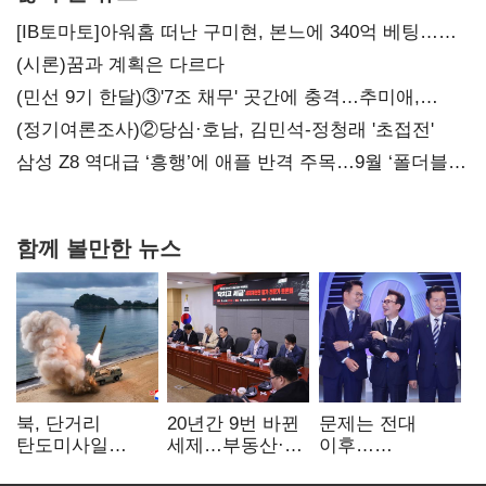
[IB토마토]아워홈 떠난 구미현, 본느에 340억 베팅…
가족 지배체제 구축
(시론)꿈과 계획은 다르다
(민선 9기 한달)③'7조 채무' 곳간에 충격…추미애,
20년만에 '비상재정' 선언 승부수
(정기여론조사)②당심·호남, 김민석-정청래 '초접전'
삼성 Z8 역대급 ‘흥행’에 애플 반격 주목…9월 ‘폴더블
대전’
함께 볼만한 뉴스
북, 단거리
20년간 9번 바뀐
문제는 전대
탄도미사일
세제…부동산·
이후…
발사…안보실
상속세만
선호투표제로