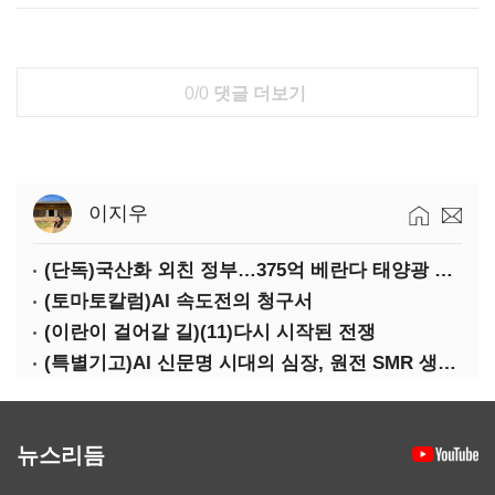
0/0
댓글 더보기
이지우
(단독)국산화 외친 정부…375억 베란다 태양광 사업엔 중국산만 남았다
(토마토칼럼)AI 속도전의 청구서
(이란이 걸어갈 길)(11)다시 시작된 전쟁
(특별기고)AI 신문명 시대의 심장, 원전 SMR 생태계 복원의 마지막 골든타임을 붙잡아라
뉴스리듬