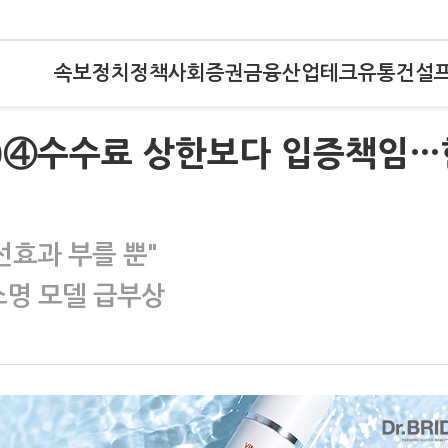
속보
정치
정책
사회
증권
금융
산업
테크
유통
건설
스크)④수수료 상한보다 입증책임…
선효과 부를 뿐"
소명 모델 급부상