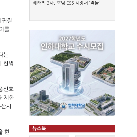
배터리 3사, 호남 ESS 시장서 ‘격돌’
희귀질
 이를
다는
이 헌법
'풍선효
를 제한
분산시
뉴스북
을 현