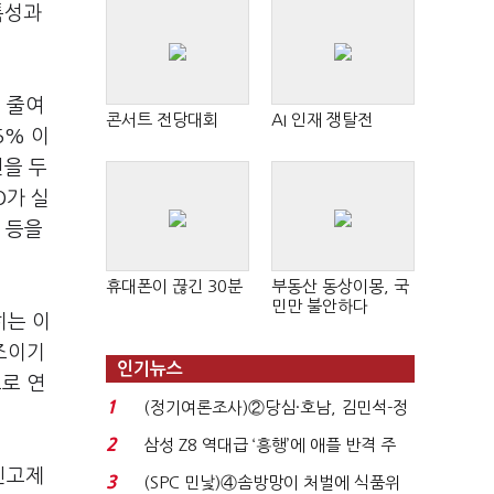
특성과
 줄여
콘서트 전당대회
AI 인재 쟁탈전
5% 이
선을 두
O가 실
조 등을
휴대폰이 끊긴 30분
부동산 동상이몽, 국
민만 불안하다
히는 이
조이기
인기뉴스
으로 연
1
(정기여론조사)②당심·호남, 김민석-정
청래 '초접전'...
2
삼성 Z8 역대급 ‘흥행’에 애플 반격 주
목…9월 ‘폴...
신고제
3
(SPC 민낯)④솜방망이 처벌에 식품위