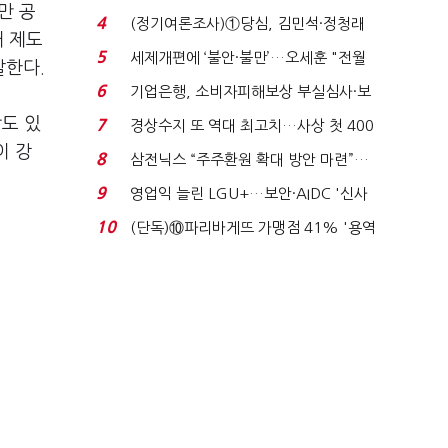
만 공
생법 위반 반복...
4
(정기여론조사)①당심, 김민석·정청래
개 제도
'초접전'…대통령 ...
5
세제개편에 ‘불안·불만’…오세훈 "전월
말한다.
세 구하기 더 ...
6
기업은행, 소비자피해보상 부실심사·보
이스피싱 공시 ...
각도 있
7
경상수지 또 역대 최고치…사상 첫 400
이 강
억달러에 '3% 성...
8
삼전닉스 “주주환원 확대 방안 마련”…
로이터에 성명...
9
영업익 늘린 LGU+…보안·AIDC '신사
업 드라이브'...
10
(단독)⑩파리바게뜨 가맹점 41% '용역
제빵기사 없어'…고...