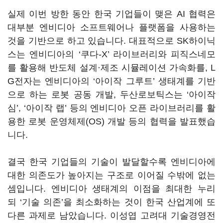
실제 이번 방한 동안 한국 기업들이 맺은
AI
협력은
대부분 엔비디아 소프트웨어나 플랫폼을 사용하는
것을 기반으로 하고 있습니다
.
대표적으로
SK
하이닉
스는 엔비디아의
‘
쿠다
-X’
라이브러리와 피직스네모
를 활용해 반도체 설계·제조 시뮬레이션 가속화를
, L
G
전자는 엔비디아의
‘
아이작 그루트
’
생태계를 기반
으로 하는 로봇 공동 개발
,
두산로보틱스는
‘
아이작
심
’, ‘
아이작 랩
’
등의 엔비디아 오픈 라이브러리를 활
용한 로봇 운영체제
(OS)
개발 등의 협력을 발표했습
니다
.
결국 한국 기업들의 기술이 발달할수록 엔비디아에
대한 의존도가 높아지는 구조로 이어질 수밖에 없는
셈입니다
.
엔비디아 생태계의 이점을 최대한 누리
되
‘
기술 의존
’
을 최소화하는 것이 한국 산업계에 또
다른 과제로 남았습니다
.
이성엽 고려대 기술경영전