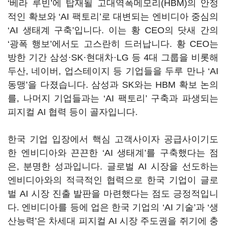
‘
베라 루빈
’
에 탑재될 고대역폭메모리
(HBM)
의 안정
적인 확보와
‘AI
팩토리
’
로 대변되는 엔비디아 중심의
‘AI
생태계 구축
’
입니다
.
이는 황
CEO
의 닷새 간의
‘
광폭 행보
’
에서도 고스란히 드러납니다
.
황
CEO
는
방한 기간 삼성·
SK
·현대차·
LG
등
4
대 그룹을 비롯해
두산
,
네이버
,
업스테이지 등 기업들을 두루 만나
‘AI
동맹
’
을 다졌습니다
.
삼성과
SK
와는
HBM
확보 논의
를
,
나머지 기업들과는
‘AI
팩토리
’
구축과 파생되는
피지컬
AI
협력 등이 골자입니다
.
한국 기업 입장에서 핵심 고객사이자 공급사이기도
한 엔비디아와 끈끈한
‘AI
생태계
’
를 구축했다는 점
은, 분명한 성과입니다
.
글로벌
AI
시장을 선도하는
엔비디아와의 적극적인 협력으로 한국 기업이 글로
벌
AI
시장 진출 발판을 마련했다는 점도 긍정적입니
다
.
엔비디아를 등에 업은 한국 기업의
‘AI
기술
’
과
‘
생
산능력
’
은 차세대 피지컬
AI
시장 주도권을 쥐기에 충