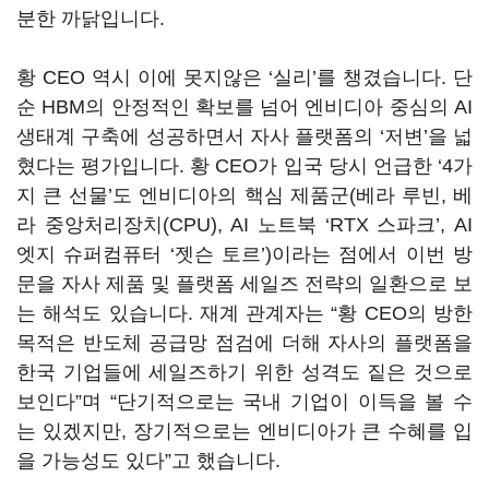
분한 까닭입니다
.
황
CEO
역시 이에 못지않은
‘
실리
’
를 챙겼습니다
.
단
순
HBM
의 안정적인 확보를 넘어 엔비디아 중심의
AI
생태계 구축에 성공하면서 자사 플랫폼의
‘
저변
’
을 넓
혔다는 평가입니다
.
황
CEO
가 입국 당시 언급한
‘4
가
지 큰 선물
’
도 엔비디아의 핵심 제품군
(
베라 루빈
,
베
라 중앙처리장치
(CPU), AI
노트북
‘RTX
스파크
’, AI
엣지 슈퍼컴퓨터
‘
젯슨 토르
’)
이라는 점에서 이번 방
문을 자사 제품 및 플랫폼 세일즈 전략의 일환으로 보
는 해석도 있습니다
.
재계 관계자는
“
황
CEO
의 방한
목적은 반도체 공급망 점검에 더해 자사의 플랫폼을
한국 기업들에 세일즈하기 위한 성격도 짙은 것으로
보인다
”
며
“
단기적으로는 국내 기업이 이득을 볼 수
는 있겠지만
,
장기적으로는 엔비디아가 큰 수혜를 입
을 가능성도 있다
”
고 했습니다
.