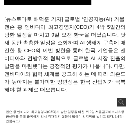
[뉴스토마토 배덕훈 기자] 글로벌
‘
인공지능
(AI)
거물
’
젠슨 황 엔비디아 최고경영자
(CEO)
가
4
박
5
일간의
방한 일정을 마치고
9
일 오전 한국을 떠났습니다
.
닷
새 동안 촘촘한 일정을 소화하며
AI
생태계 구축에 매
진한 황
CEO
의 이번 방한을 통해 한국 기업들은 엔
비디아와 전방위적 협력으로 글로벌
AI
시장 진출의
발판을 마련했다는 긍정적인 평가가 나옵니다
.
다만
,
엔비디아와 협력 체계를 공고히 하는 데 따라 의존도
가 높아지는 불가피한 양면성은 한국 산업계가 극복
해야 할 과제로 떠오릅니다
.
젠슨 황 엔비디아 최고경영자(CEO)가 방한 일정을 마친 뒤 9일 서울김포비즈니스항
공센터를 통해 출국하기 앞서 취재진의 질문에 답하며 엄지척을 날리고 있다. (사진=
연합뉴스)