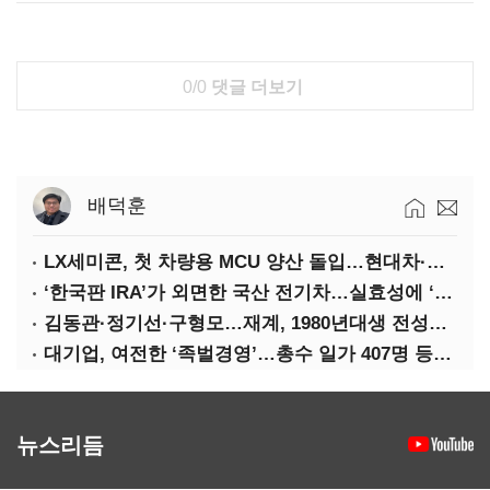
0/0
댓글 더보기
배덕훈
LX세미콘, 첫 차량용 MCU 양산 돌입…현대차·기아에 공급
‘한국판 IRA’가 외면한 국산 전기차…실효성에 ‘의문’
김동관·정기선·구형모…재계, 1980년대생 전성시대
대기업, 여전한 ‘족벌경영’…총수 일가 407명 등기임원
뉴스리듬