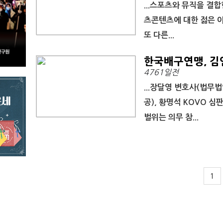
...스포츠와 뮤직을 결
츠콘텐츠에 대한 젊은 아
또 다른...
한국배구연맹, 김
4761일전
...장달영 변호사(법무
공), 황명석 KOVO 
벌위는 의무 참...
1