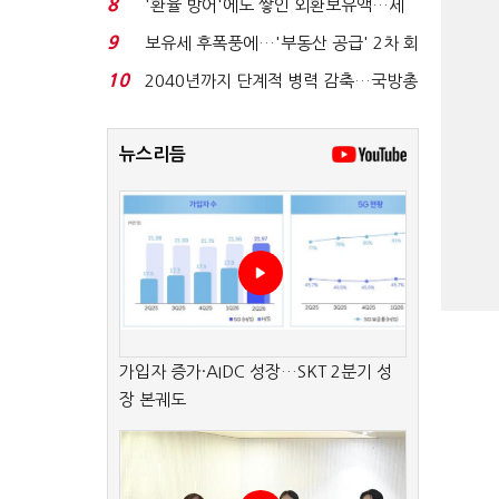
8
'환율 방어'에도 쌓인 외환보유액…세
계 10위 회복...
9
보유세 후폭풍에…'부동산 공급' 2차 회
의 연다...
10
2040년까지 단계적 병력 감축…국방총
인력 50만 목표...
뉴스리듬
가입자 증가·AIDC 성장…SKT 2분기 성
장 본궤도