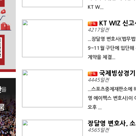
KT W...
KT WIZ 신고
4217일전
...장달영 변호사(법무법
9~11월 구단에 입단해
계약을 체결...
국제빙상경기연
4445일전
...스포츠중제재판소에 
영 에이펙스 변호사)이 
오후 ...
장달영 변호사, 소치
4565일전