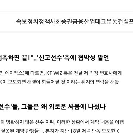
속보
정치
정책
사회
증권
금융
산업
테크
유통
건설
론접촉하면 끝!"..'신고선수'측에 협박성 발언
인 에이펙스)에 따르면, KT WIZ 측은 전날 저녁 장 변호사에게
용이 보도되면 해결이 힘들어질 것'이라는 취지의 연락을 해왔
고선수'들, 그들은 왜 외로운 싸움에 나섰나
 딱히 명확하지 않은 선수 지위, 이러한 상황에서 계약 내용을 이행
잘못된 계약 관행들…. 본지가 지난 18일 저녁 단독 보도한 <