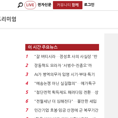
전자신문
로그인
LIVE
커뮤니티
함께
프리미엄
이 시간 주요뉴스
1
"잘 버티시라…정성호 사의 사실상 '반
려'
2
장동혁도 모라자 '서범수·진종오'까
지…국힘 '점입가경'...
3
AI가 병역의무자 입영 시기·부대·특기
추천한다...
4
"예송논쟁 아닌 실질협의"…메가특구
에 사실상 '노동유연...
5
"첨단전력 획득제도 패러다임 전환…상
생 생태계 조성해...
6
"전월세난 더 심해진다"…불안한 세입
자들
7
민간기업 호봉·임금 산정에 군 복무기간
반영