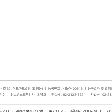
길 32, 이토마토빌딩 (합정동) ㅣ 등록번호 : 서울아 00515 ㅣ 등록일자 및 발행일자 :
성 ㅣ 청소년보호책임자 : 최병호 ㅣ 편집국 : 02-2128-3874 ㅣ 사업국 : 02-21
고안내
개인정보취급방침
IR CLUB
고충처리인제도 안내
서
I
I
I
I