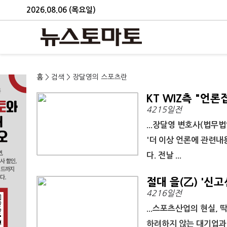
2026.08.06 (목요일)
홈
> 검색 > 장달영의 스포츠란
KT WIZ측 "언
4215일전
...장달영 변호사(법무법
'더 이상 언론에 관련내
다. 전날 ...
절대 을(乙) '신
4216일전
...스포츠산업의 현실,
하려하지 않는 대기업과 