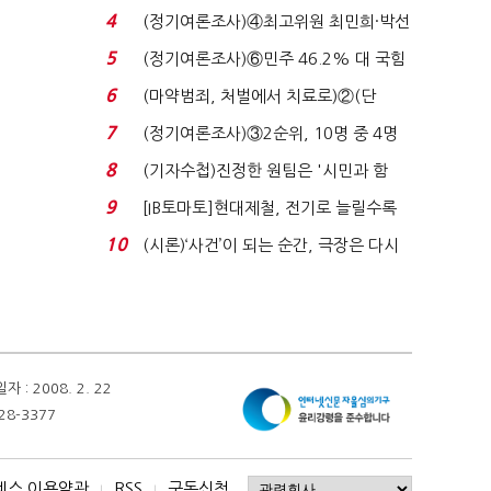
47.7%…일주일 만에 ...
4
(정기여론조사)④최고위원 최민희·박선
원 '양강'…서미...
5
(정기여론조사)⑥민주 46.2% 대 국힘
31.0%…오차범위 밖 ...
6
(마약범죄, 처벌에서 치료로)②(단
독)"마약은 전염병…여성...
7
(정기여론조사)③2순위, 10명 중 4명
'송영길'…정청래 '한 ...
8
(기자수첩)진정한 원팀은 '시민과 함
께'일 때 완성...
9
[IB토마토]현대제철, 전기로 늘릴수록
전기료 부담…저...
10
(시론)‘사건’이 되는 순간, 극장은 다시
살아난다...
 2008. 2. 22
28-3377
비스 이용약관
RSS
구독신청
I
I