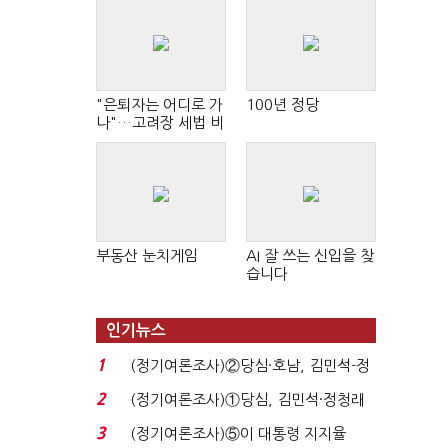
"은퇴자는 어디로 가
100년 정당
나"…고려장 세법 비
판 확산
부동산 눈치게임
AI 잘 쓰는 신입을 찾
습니다
인기뉴스
1
(정기여론조사)②당심·호남, 김민석-정
청래 '초접전'...
2
(정기여론조사)①당심, 김민석·정청래
'초접전'…대통령 ...
3
(정기여론조사)⑤이 대통령 지지율