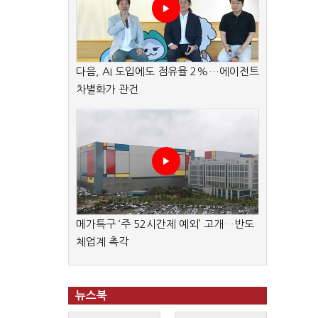
다음, AI 도입에도 점유율 2%…에이전트
차별화가 관건
메가특구 ‘주 52시간제 예외’ 고개…반도
체업계 촉각
뉴스북