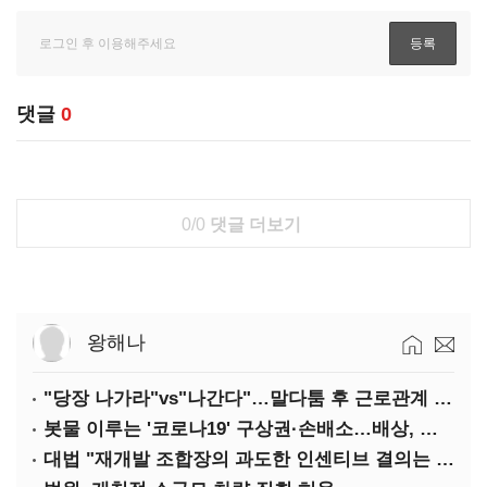
댓글
0
0/0
댓글 더보기
왕해나
"당장 나가라"vs"나간다"…말다툼 후 근로관계 종료는 부당해고
봇물 이루는 '코로나19' 구상권·손배소…배상, 쉽지 않다
대법 "재개발 조합장의 과도한 인센티브 결의는 무효"