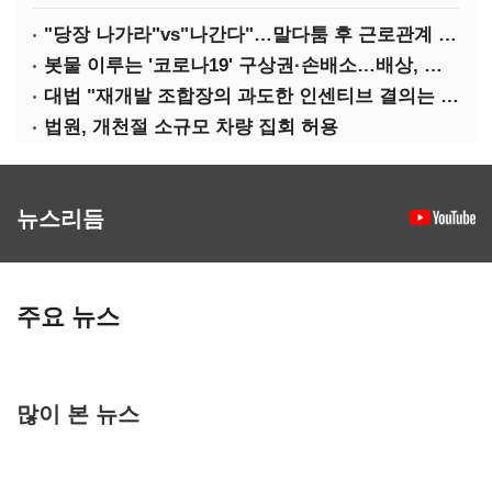
"당장 나가라"vs"나간다"…말다툼 후 근로관계 종료는 부당해고
봇물 이루는 '코로나19' 구상권·손배소…배상, 쉽지 않다
대법 "재개발 조합장의 과도한 인센티브 결의는 무효"
법원, 개천절 소규모 차량 집회 허용
뉴스리듬
주요 뉴스
많이 본 뉴스