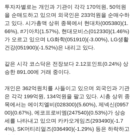
투자자별로는 개인과 기관이 각각 170억원, 50억원
을 순매도하고 있으며 외국인은 233억원을 순매수하
고 있다. 시가총액 상위 종목에서
현대차(005380)
(1.
66%), #기아치(1.57%),
현대모비스(012330)
(1.46%)
가 오르고 있으며
LG화학(051910)
(-3.00%),
LG생활
건강(051900)
(-1.52%)은 내리고 있다.
같은 시각 코스닥은 전장보다 2.12포인트(0.24%) 상
승한 891.00에 거래 중이다.
개인은 362억원치를 사들이고 있으며 외국인과 기관
은 각각 199억원, 134억원을 팔고 있다. 시총 상위 종
목에서는
에이치엘비(028300)
(5.60%),
제넥신(0957
00)
(0.67%),
에코프로비엠(247540)
(0.53%)가 상승
세를 나타내고 있으며
카카오게임즈(293490)
(-1.7
4%),
SK머티리얼즈(036490)
(-1.29%) 등은 하락하고