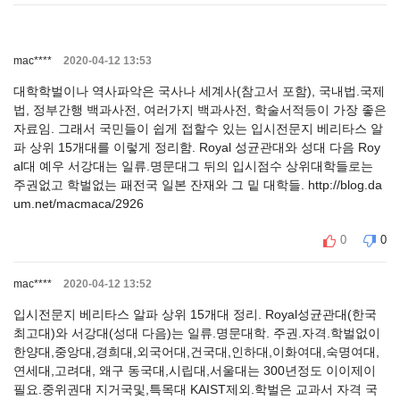
mac****
2020-04-12 13:53
대학학벌이나 역사파악은 국사나 세계사(참고서 포함), 국내법.국제
법, 정부간행 백과사전, 여러가지 백과사전, 학술서적등이 가장 좋은
자료임. 그래서 국민들이 쉽게 접할수 있는 입시전문지 베리타스 알
파 상위 15개대를 이렇게 정리함. Royal 성균관대와 성대 다음 Roy
al대 예우 서강대는 일류.명문대그 뒤의 입시점수 상위대학들로는
주권없고 학벌없는 패전국 일본 잔재와 그 밑 대학들. http://blog.da
um.net/macmaca/2926
0
0
mac****
2020-04-12 13:52
입시전문지 베리타스 알파 상위 15개대 정리. Royal성균관대(한국
최고대)와 서강대(성대 다음)는 일류.명문대학. 주권.자격.학벌없이
한양대,중앙대,경희대,외국어대,건국대,인하대,이화여대,숙명여대,
연세대,고려대, 왜구 동국대,시립대,서울대는 300년정도 이이제이
필요.중위권대 지거국및,특목대 KAIST제외.학벌은 교과서 자격 국