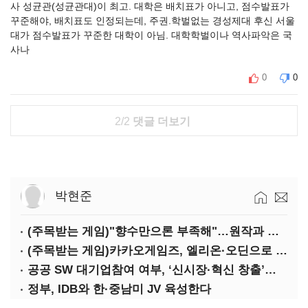
사 성균관(성균관대)이 최고. 대학은 배치표가 아니고, 점수발표가
꾸준해야, 배치표도 인정되는데, 주권.학벌없는 경성제대 후신 서울
대가 점수발표가 꾸준한 대학이 아님. 대학학벌이나 역사파악은 국
사나
0
0
2/2
댓글 더보기
박현준
(주목받는 게임)"향수만으론 부족해"…원작과 차별화 성공한 '리니지M'
(주목받는 게임)카카오게임즈, 엘리온·오딘으로 MMORPG 투트랙 공세
공공 SW 대기업참여 여부, ‘신시장·혁신 창출’도 평가한다
정부, IDB와 한·중남미 JV 육성한다