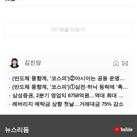
0/0
댓글 더보기
김진양
(반도체 풍향계, '코스피')②아시아는 공동 운명체?…일본·대만도 '동반 출렁'
(반도체 풍향계, '코스피')①삼전·하닉 등락에 '촉각'…코스피·나스닥 '한 몸'
삼성증권, 2분기 영업익 6758억원…역대 최대 경신
레버리지 예탁금 상향 첫날…거래대금 75% 감소
뉴스리듬