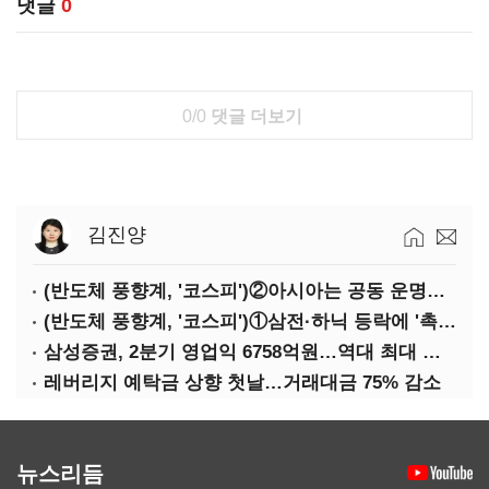
댓글
0
0/0
댓글 더보기
김진양
(반도체 풍향계, '코스피')②아시아는 공동 운명체?…일본·대만도 '동반 출렁'
(반도체 풍향계, '코스피')①삼전·하닉 등락에 '촉각'…코스피·나스닥 '한 몸'
삼성증권, 2분기 영업익 6758억원…역대 최대 경신
레버리지 예탁금 상향 첫날…거래대금 75% 감소
뉴스리듬