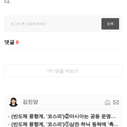
다.
댓글
0
0/0
댓글 더보기
김진양
(반도체 풍향계, '코스피')②아시아는 공동 운명체?…일본·대만도 '동반 출렁'
(반도체 풍향계, '코스피')①삼전·하닉 등락에 '촉각'…코스피·나스닥 '한 몸'