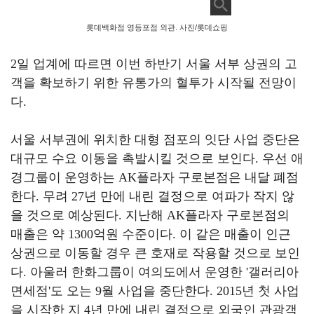
롯데백화점 영등포점 외관. 사진/롯데쇼핑
2
일 업계에 따르면 이번 하반기 서울 서부 상권의 고
객을 확보하기 위한 유통가의 혈투가 시작될 전망이
다
.
서울 서부권에 위치한 대형 점포의 잇단 사업 중단은
대규모 수요 이동을 촉발시킬 것으로 보인다
.
우선 애
경그룹이 운영하는
AK
플라자 구로본점은 내달 폐점
한다
.
무려
27
년 만에 내린 결정으로 여파가 작지 않
을 것으로 예상된다
.
지난해
AK
플라자 구로본점의
매출은 약
1300
억원 수준이다
.
이 같은 매출이 인근
상권으로 이동할 경우 큰 호재로 작용할 것으로 보인
다
.
아울러 한화그룹이 여의도에서 운영한
'
갤러리아
면세점
'
도 오는
9
월 사업을 중단한다
. 2015
년 첫 사업
을 시작한 지
4
년 만에 내린 결정으로 외국인 관광객