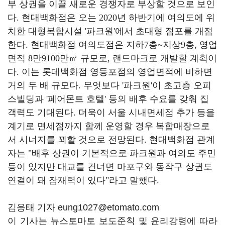
부 상권을 이끌 새로운 경쟁자로 부상할 것으로 보인
다
.
현대백화점은 오는
2020
년 하반기에 여의도에 위
치한 대형복합시설
'
파크원
'
에서 초대형 점포를 개점
한다
.
현대백화점 여의도점은 지하
7
층
~
지상
9
층
,
영업
면적
8
만
9100
만
㎡
규모로
,
랜드마크로 개발할 계획이
다
.
이는 롯데백화점 영등포점의 영업면적에 비하면
거의 두 배 규모다
.
무엇보다
'
파크원
'
이 초고층 오피
스빌딩과
'
페어몬트 호텔
'
등의 배후 수요를 갖춰 집
객력도 기대된다
.
더욱이 서울 시내면세점 추가 등을
계기로 면세점까지 함께 운영할 경우 복합매장으로
서 시너지를 꾀할 것으로 전망된다
.
현대백화점 관계
자는
"
배후 상권이 기본적으로 파크원과 여의도 주민
등이 있지만 대교를 건너면 마포구와 동작구 상권도
연결이 돼 잠재력이 있다
"
라고 말했다
.
김응태 기자 eung1027@etomato.com
이 기사는 뉴스토마토 보도준칙 및 윤리강령에 따라