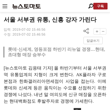
구독
서울 서부권 유통, 신흥 강자 가린다
입력: 2019-07-02 15:46:56
수정: 2019-07-02 15:46:56
답글쓰기
롯데·신세계, 영등포점 하반기 리뉴얼 경쟁…현대,
초대형 매장 승부수
[뉴스토마토 김응태 기자] 올 하반기부터 서울 서부권
역 유통업계의 지형이 크게 변한다
. AK
플라자 구로
본점과 한화갤러리아면세점이 사업을 접는다
.
이에
롯데와 신세계 등은 움직이는 수요를 선점하기 위한
경쟁에 나섰다
.
내년 말 여의도에 신규 매장을 오픈하
는 현대백화점도 후발주자로 경쟁에 가세한다
.