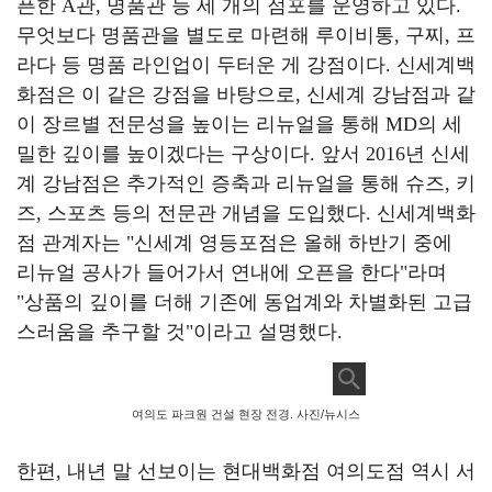
픈한
A
관
,
명품관 등 세 개의 점포를 운영하고 있다
.
무엇보다 명품관을 별도로 마련해 루이비통
,
구찌
,
프
라다 등 명품 라인업이 두터운 게 강점이다
.
신세계백
화점은 이 같은 강점을 바탕으로
,
신세계 강남점과 같
이 장르별 전문성을 높이는 리뉴얼을 통해
MD
의 세
밀한 깊이를 높이겠다는 구상이다
.
앞서
2016
년 신세
계 강남점은 추가적인 증축과 리뉴얼을 통해 슈즈
,
키
즈
,
스포츠 등의 전문관 개념을 도입했다
.
신세계백화
점 관계자는
"
신세계 영등포점은 올해 하반기 중에
리뉴얼 공사가 들어가서 연내에 오픈을 한다
"
라며
"
상품의 깊이를 더해 기존에 동업계와 차별화된 고급
스러움을 추구할 것
"
이라고 설명했다
.
여의도 파크원 건설 현장 전경. 사진/뉴시스
한편
,
내년 말 선보이는 현대백화점 여의도점 역시 서