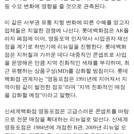
등 수요 변화에 영향을 줄 것으로 관측된다
.
이 같은 서부권 유통 지형 변화에 따른 수혜를 얻고자
업체들은 치열한 경쟁에 나선다
.
롯데백화점은
AK
플
라자 폐점에 이어
,
영등포역 민자역사 사업권자 재선
정을 계기로 하반기에 리뉴얼을 진행한다
.
롯데백화
점은 지하철과 가까운 데다 대중적인 콘셉트로 사업
을 운영해온 만큼 지역 친화적인 색채를 부각하며
,
최
근 유행하는 상품구성
(MD)
를 강화할 방침이다
.
롯데
백화점 관계자는
"
영등포점은
1991
년에 지어져서 지
역이랑 같이 발전한 점포
"
라며
"
지역 친화적인 매장
을 강화할 예정
"
이라고 말했다
.
신세계백화점 영등포점은 고급스러운 콘셉트를 바탕
으로 전문 매장을 확대하는 리뉴얼로 맞선다
.
신세계
영등포점은
1984
년에 개점한
B
관
, 2009
년 리뉴얼 오