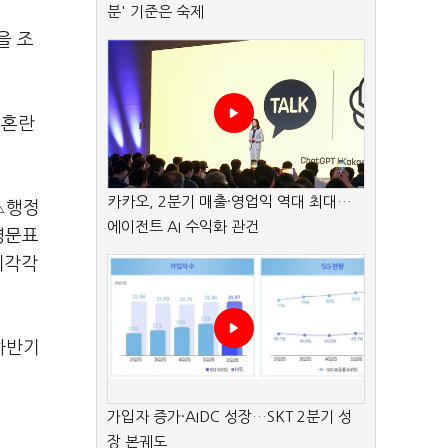
분' 기준은 숙제
을 조
 혼란
카카오, 2분기 매출·영업익 역대 최대…
△행정
에이전트 AI 수익화 관건
영문표
 제각각
하반기
가입자 증가·AIDC 성장…SKT 2분기 성
장 본궤도