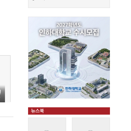
친
급
뉴스북