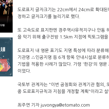
도로표지 글자크기는 22cm에서 24cm로 확대된
정하고 글자크기를 늘리기로 했다.
또 고속도로 표지판엔 경주역사유적지구나 안동 
을 막기 위해 출구전방 1.5km 지점에 픽토그램을
도로표지 내 영문 표기도 지명 특성에 따라 분류
기관명 △인공지명 등 6개 항목 안내시설로 분류
기법을 적용한 사례가 많았다. 가령 '한강'의 영문 표기는 '
이었다.
국토부 관계자는 "이번 공청회와 관계기관 협의, 
중 도로표지규칙과 지침을 개정할 계획"이라고 설
최주연 기자 juvongya@etomato.com