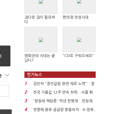
집다운 집이 필요하
편의점 전성시대
다
영화관의 시대는 끝
"CD로 구워오세요"
났다?
인기뉴스
순
1
김민석 "경선갈등 완전 제로 노력"…정
청래 "반명 공세 사...
2
전국 기름값 12주 연속 하락…서울 휘
발윳값 1909원...
3
'정청래 책임론' 꺼낸 친명계…친청계
는 추가투표 때리기...
4
전쟁에 원유 공급망 흔들리자…K-정유,