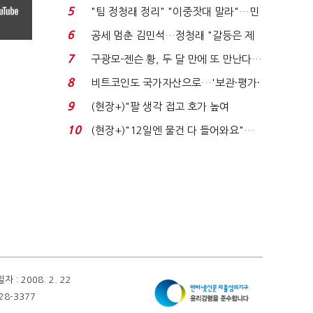
에너지안보 핵심...
5
"팀 정청래 정리" "이중잣대 말라"…민
주 최고위원 계파 다...
6
공세 멈춘 김민석…정청래 "갈등은 제
가 수습"
7
구광모-젠슨 황, 두 달 만에 또 만난다…
로봇·AI 등 논...
8
비트코인도 국가자산으로…'보관·평가·
처분' 기준은 ...
9
(현장+)"팔 생각 접고 호가 높여
요"…'덜 똘똘한 한 채' 20...
10
(현장+)"12일엔 물건 다 들어와요"…
빈 매대 채우며 문 연 ...
 2008. 2. 22
28-3377