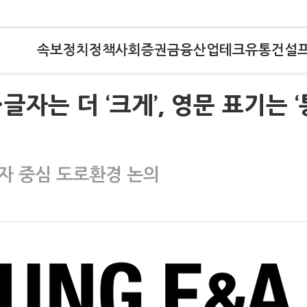
속보
정치
정책
사회
증권
금융
산업
테크
유통
건설
글자는 더 ‘크게’, 영문 표기는 ‘
자 중심 도로환경 논의