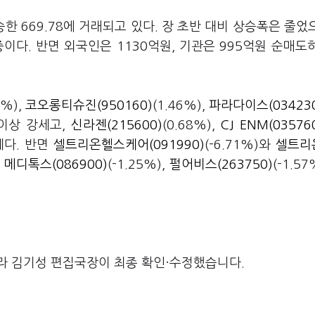
승한 669.78에 거래되고 있다. 장 초반 대비 상승폭은 줄었
이다. 반면 외국인은 1130억원, 기관은 995억원 순매도
5%),
코오롱티슈진(950160)
(1.46%),
파라다이스(03423
% 이상 강세고,
신라젠(215600)
(0.68%),
CJ ENM(03576
름세다. 반면
셀트리온헬스케어(091990)
(-6.71%)와
셀트리
,
메디톡스(086900)
(-1.25%),
펄어비스(263750)
(-1.57
라 김기성 편집국장이 최종 확인·수정했습니다.