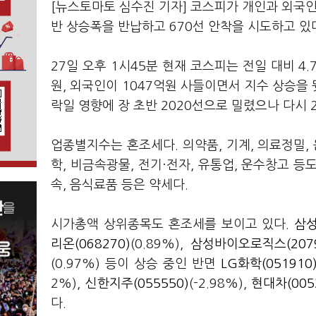
[뉴스토마토 심수진 기자] 코스피가 개인과 외국인
반 상승폭을 반납하고 670선 안착을 시도하고 있
27일 오후 1시45분 현재 코스피는 전일 대비 4.7
원, 외국인이 1047억원 사들이면서 지수 상승을 
락일 영향에 장 초반 2020선으로 밀렸으나 다시 
업종별지수는 혼조세다. 의약품, 기계, 의료정밀, 
학, 비금속광물, 전기·전자, 유통업, 운수창고 등도
속, 음식료품 등은 약세다.
시가총액 상위종목도 혼조세를 보이고 있다.
삼성
리온(068270)
(0.89%),
삼성바이오로직스(2079
(0.97%) 등이 상승 중인 반면
LG화학(051910
2%),
신한지주(055550)
(-2.98%),
현대차(005
다.