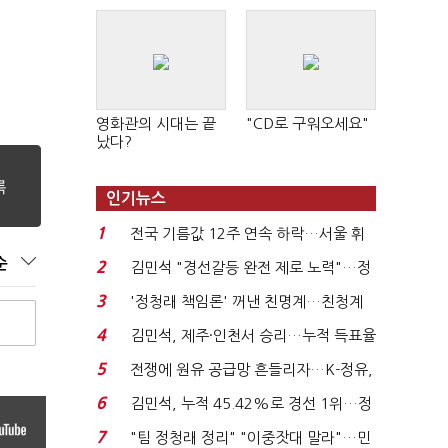
영화관의 시대는 끝
"CD로 구워오세요"
났다?
인기뉴스
1
전국 기름값 12주 연속 하락…서울 휘
발윳값 1909원...
순
2
김민석 "경선갈등 완전 제로 노력"…정
청래 "반명 공세 사...
3
'정청래 책임론' 꺼낸 친명계…친청계
는 추가투표 때리기...
4
김민석, 제주·인천서 승리…누적 득표율
'1위 탈환'(종합)...
5
전쟁에 원유 공급망 흔들리자…K-정유,
에너지안보 핵심...
6
김민석, 누적 45.42%로 경선 1위…정
청래와 격차 0.86%p(...
7
"팀 정청래 정리" "이중잣대 말라"…민