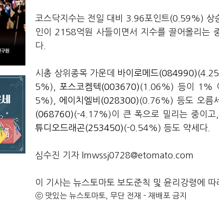
코스닥지수는 전일 대비 3.96포인트(0.59%) 상
인이 2158억원 사들이면서 지수를 끌어올리는 중
다.
시총 상위종목 가운데
바이로메드(084990)
(4.2
5%),
포스코켐텍(003670)
(1.06%) 등이 1
5%),
에이치엘비(028300)
(0.76%) 등도 오
(068760)
(-4.17%)이 큰 폭으로 밀리는 중이고
튜디오드래곤(253450)
(-0.54%) 등도 약세다.
심수진 기자 lmwssj0728@etomato.com
이 기사는 뉴스토마토 보도준칙 및 윤리강령에 따
ⓒ 맛있는 뉴스토마토, 무단 전재 - 재배포 금지