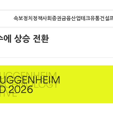
속보
정치
정책
사회
증권
금융
산업
테크
유통
건설
수에 상승 전환