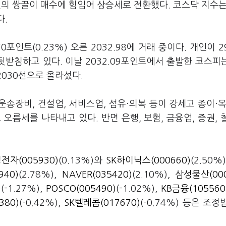
의 쌍끌이 매수에 힘입어 상승세로 전환했다. 코스닥 지수는
다.
0포인트(0.23%) 오른 2032.98에 거래 중이다. 개인이 2
뒷받침하고 있다. 이날 2032.09포인트에서 출발한 코스피
2030선으로 올라섰다.
운송장비, 건설업, 서비스업, 섬유·의복 등이 강세고 종이·목
 오름세를 나타내고 있다. 반면 은행, 보험, 금융업, 증권, 
전자(005930)
(0.13%)와
SK하이닉스(000660)
(2.50%
40)
(2.78%),
NAVER(035420)
(2.10%),
삼성물산(000
)
(-1.27%),
POSCO(005490)
(-1.02%),
KB금융(105560
380)
(-0.42%),
SK텔레콤(017670)
(-0.74%) 등은 조정