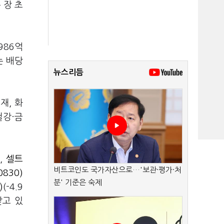
 장 초
986억
는 배당
뉴스리듬
재, 화
철강·금
),
셀트
비트코인도 국가자산으로…'보관·평가·처
830)
분' 기준은 숙제
)
(-4.9
받고 있