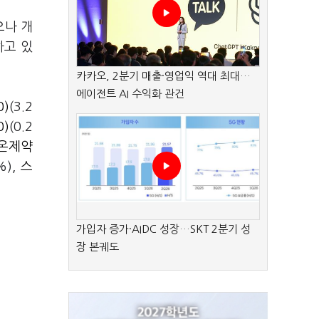
으나 개
하고 있
카카오, 2분기 매출·영업익 역대 최대…
에이전트 AI 수익화 관건
0)
(3.2
0)
(0.2
온제약
%),
스
가입자 증가·AIDC 성장…SKT 2분기 성
장 본궤도