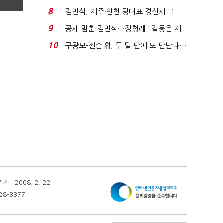
주 최고위원 계파 다...
8
김민석, 제주·인천 당대표 경선서 '1
위'(1보)...
9
공세 멈춘 김민석…정청래 "갈등은 제
가 수습"
10
구광모-젠슨 황, 두 달 만에 또 만난다…
로봇·AI 등 논...
 2008. 2. 22
28-3377