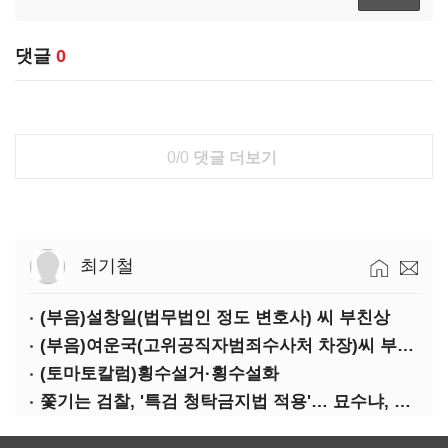
댓글
0
0/0
댓글 더보기
최기철
(부음)설창일(법무법인 정도 변호사) 씨 부친상
(부음)여운국(고위공직자범죄수사처 차장)씨 부친상
(토마토칼럼)횡수설거·횡수설화
쫓기는 검찰, '특검 청탁금지법 적용'… 묘수냐, 무리수냐