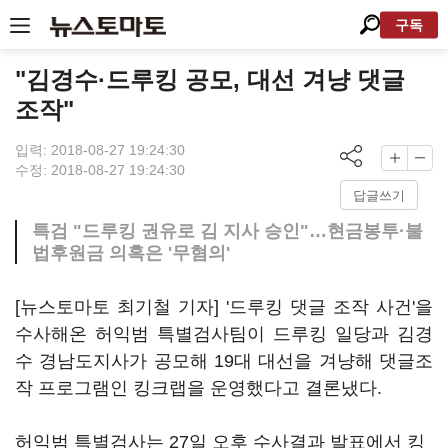
구독
"김경수·드루킹 공모, 대선 겨냥 댓글
조작"
입력: 2018-08-27 19:24:30
수정: 2018-08-27 19:24:30
답글쓰기
특검 "드루킹 권유로 김 지사 승인"…현금봉투·불
법후원금 의혹은 '무혐의'
[뉴스토마토 최기철 기자] '드루킹 댓글 조작 사건'을
수사해온 허익범 특별검사팀이 드루킹 일당과 김경
수 경남도지사가 공모해 19대 대선을 겨냥해 댓글조
작 프로그램인 킹크랩을 운영했다고 결론냈다.
허익범 특별검사는 27일 오후 수사결과 발표에서 킹