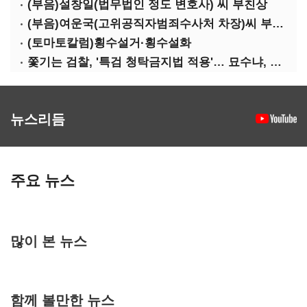
(부음)설창일(법무법인 정도 변호사) 씨 부친상
(부음)여운국(고위공직자범죄수사처 차장)씨 부친상
(토마토칼럼)횡수설거·횡수설화
쫓기는 검찰, '특검 청탁금지법 적용'… 묘수냐, 무리수냐
뉴스리듬
주요 뉴스
많이 본 뉴스
함께 볼만한 뉴스