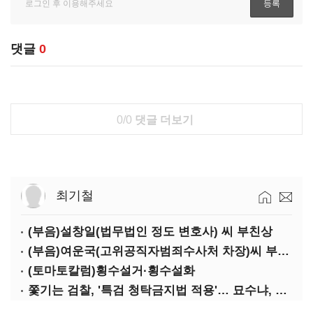
댓글
0
0/0
댓글 더보기
최기철
(부음)설창일(법무법인 정도 변호사) 씨 부친상
(부음)여운국(고위공직자범죄수사처 차장)씨 부친상
(토마토칼럼)횡수설거·횡수설화
쫓기는 검찰, '특검 청탁금지법 적용'… 묘수냐, 무리수냐