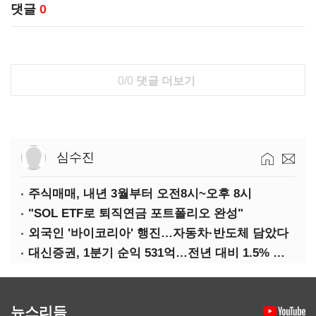
댓글
0
0/0
댓글 더보기
심수진
주식매매, 내년 3월부터 오전8시~오후 8시
"SOL ETF로 퇴직연금 포트폴리오 완성"
외국인 '바이코리아' 행진…자동차·반도체 담았다
대신증권, 1분기 순익 531억…전년 대비 1.5% 증가
뉴스리듬