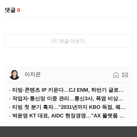
댓글
0
0/0
댓글 더보기
이지은
티빙·콘텐츠 IP 키운다…CJ ENM, 하반기 글로벌 확장 가속
작업자·통신망 이중 관리…통신3사, 폭염 비상대응 돌입
티빙 첫 분기 흑자…"2031년까지 KBO 독점, 웨이브 합병도 속도"
박윤영 KT 대표, AIDC 현장경영…"AX 플랫폼 핵심 인프라로 키운다"