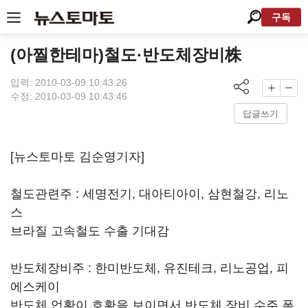
구독
(아찔한테마)철도·반도체장비株
입력: 2010-03-09 10:43:26
수정: 2010-03-09 10:43:46
답글쓰기
[뉴스토마토 김순영기자]
철도관련주 : 세명전기, 대아티아이, 삼현철강, 리노
스
브라질 고속철도 수출 기대감
반도체장비주 : 한미반도체, 유진테크, 리노공업, 피
에스케이
반도체 업황이 호황을 보이면서 반도체 장비 수주 폭