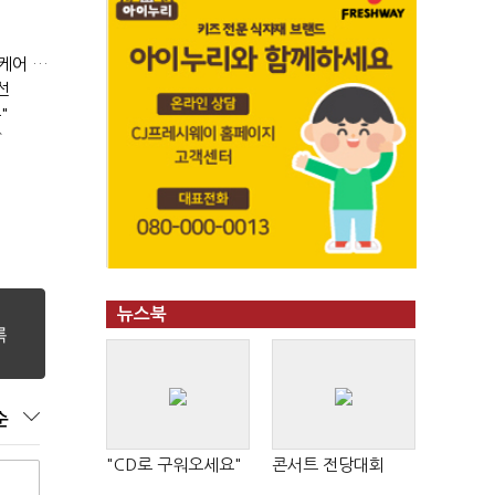
휴럼, 피부미용 의료기기업체 '와이유' 인수..."바이오 헬스케어 사업 확장"
선
"
↑
뉴스북
순
"CD로 구워오세요"
콘서트 전당대회