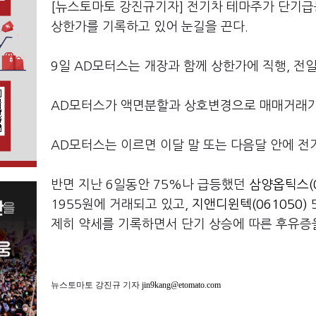
[뉴스토마토 강진규기자] 전기차 테마주가 단기
상한가를 기록하고 있어 눈길을 끈다.
9일 AD모터스는 개장과 함께 상한가에 직행, 전
AD모터스가 액면분할과 상호변경으로 매매거래가
AD모터스는 이르면 이달 말 또는 다음달 안에 전
반면 지난 6일동안 75%나 급등했던
삼양옵틱스(0
1955원에 거래되고 있고,
지앤디윈텍(061050)
제히 약세를 기록하면서 단기 상승에 따른 후유증을
뉴스토마토 강진규 기자
jin9kang@etomato.com