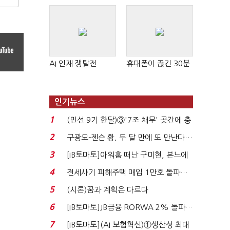
AI 인재 쟁탈전
휴대폰이 끊긴 30분
인기뉴스
1
(민선 9기 한달)③'7조 채무' 곳간에 충
격…추미애, 20년...
2
구광모-젠슨 황, 두 달 만에 또 만난다…
로봇·AI 등 논...
3
[IB토마토]아워홈 떠난 구미현, 본느에
340억 베팅…가...
4
전세사기 피해주택 매입 1만호 돌파…
누적 피해자 4만2...
5
(시론)꿈과 계획은 다르다
6
[IB토마토]JB금융 RORWA 2% 돌파…
실적 견인은 은행 ...
7
[IB토마토](AI 보험혁신)①생산성 최대