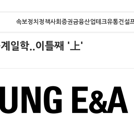
속보
정치
정책
사회
증권
금융
산업
테크
유통
건설
군계일학..이틀째 '上'