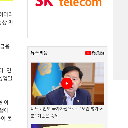
부하더라
정상 지
(금융
뉴스리듬
. 연
 영업일
를 이
비트코인도 국가자산으로…'보관·평가·처
은행에
분' 기준은 숙제
용이 불