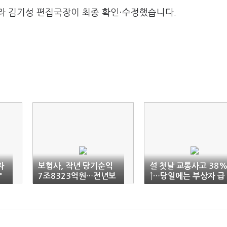
라 김기성 편집국장이 최종 확인·수정했습니다.
자
보험사, 작년 당기순익
설 첫날 교통사고 38
"
7조8323억원…전년보
↑…당일에는 부상자 급
다 33%↑
증