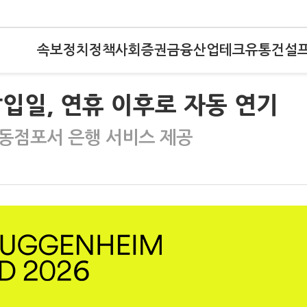
속보
정치
정책
사회
증권
금융
산업
테크
유통
건설
입일, 연휴 이후로 자동 연기
동점포서 은행 서비스 제공