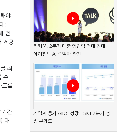
의해야
 다른
해 면
서 제공
카카오, 2분기 매출·영업익 역대 최대…
에이전트 AI 수익화 관건
를 최
을 수
카드를
휴기간
가입자 증가·AIDC 성장…SKT 2분기 성
록 대
장 본궤도