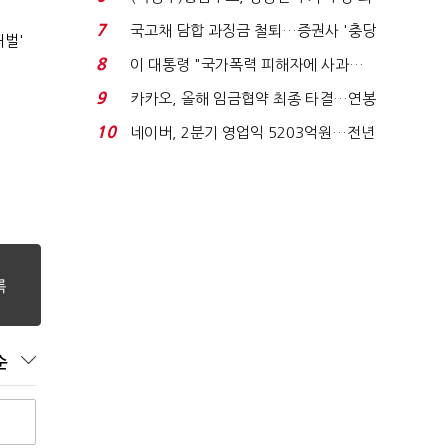
지에 상한가...
7
국고채 담합 과징금 철퇴…증권사 '충당
처벌'
금 폭탄' 우려...
8
이 대통령 "국가폭력 피해자에 사과…
적극적 조사로 진...
9
카카오, 올해 임금협약 최종 타결…연봉
6.3% 인상·격려...
10
네이버, 2분기 영업익 5203억원…전년
비 0.2% 감소...
순