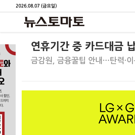
2026.08.07 (금요일)
연휴기간 중 카드대금 납
금감원, 금융꿀팁 안내…탄력·이