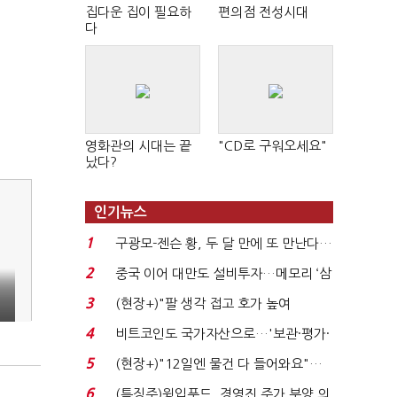
집다운 집이 필요하
편의점 전성시대
다
영화관의 시대는 끝
"CD로 구워오세요"
났다?
인기뉴스
1
구광모-젠슨 황, 두 달 만에 또 만난다…
로봇·AI 등 논...
2
중국 이어 대만도 설비투자…메모리 ‘삼
%
국전쟁’
3
(현장+)"팔 생각 접고 호가 높여
요"…'덜 똘똘한 한 채' 20...
4
비트코인도 국가자산으로…'보관·평가·
처분' 기준은 ...
5
(현장+)"12일엔 물건 다 들어와요"…
빈 매대 채우며 문 연 ...
6
(특징주)윙입푸드, 경영진 주가 부양 의