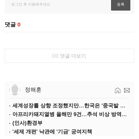
댓글
0
0/0
댓글 더보기
정해훈
세계성장률 상향 조정했지만…한국은 '중국발 살얼음판'
아프리카돼지열병 올해만 9건…추석 비상 방역에 '총력'
(인사)환경부
'세제 개편' 낙관에 '기금' 궁여지책