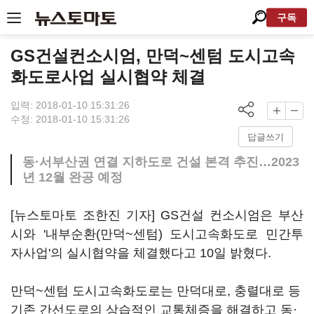
구독
GS건설컨소시엄, 만덕~센텀 도시고속
화도로사업 실시협약 체결
입력: 2018-01-10 15:31:26
수정: 2018-01-10 15:31:26
답글쓰기
동·서부산권 연결 지하도로 건설 본격 추진…2023
년 12월 완공 예정
[뉴스토마토 조한진 기자] GS건설 컨소시엄은 부산
시와 '내부순환(만덕~센텀) 도시고속화도로 민간투
자사업'의 실시협약을 체결했다고 10일 밝혔다.
만덕~센텀 도시고속화도로는 만덕대로, 충렬대로 등
기존 간선도로의 상습적인 교통체증을 해결하고 동·