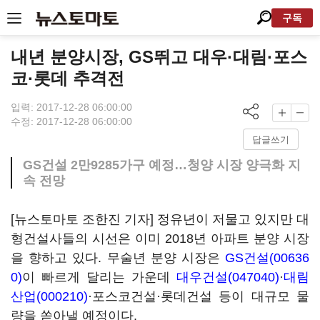
구독
내년 분양시장, GS뛰고 대우·대림·포스
코·롯데 추격전
입력: 2017-12-28 06:00:00
수정: 2017-12-28 06:00:00
답글쓰기
GS건설 2만9285가구 예정…청양 시장 양극화 지
속 전망
[뉴스토마토 조한진 기자] 정유년이 저물고 있지만 대
형건설사들의 시선은 이미 2018년 아파트 분양 시장
을 향하고 있다. 무술년 분양 시장은
GS건설(00636
0)
이 빠르게 달리는 가운데
대우건설(047040)
·
대림
산업(000210)
·포스코건설·롯데건설 등이 대규모 물
량을 쏟아낼 예정이다.