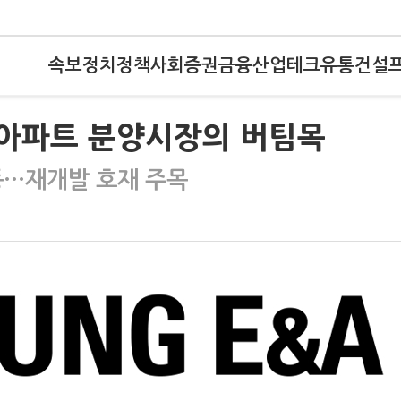
속보
정치
정책
사회
증권
금융
산업
테크
유통
건설
 아파트 분양시장의 버팀목
…재개발 호재 주목