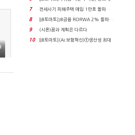
340억 베팅…가...
7
전세사기 피해주택 매입 1만호 돌파…
누적 피해자 4만2...
8
[IB토마토]JB금융 RORWA 2% 돌파…
실적 견인은 은행 ...
9
(시론)꿈과 계획은 다르다
10
[IB토마토](AI 보험혁신)①생산성 최대
8
80% 개선…현실...