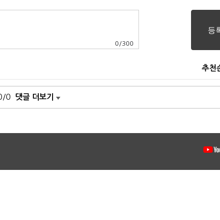
0
/
300
추천
0/0
댓글 더보기