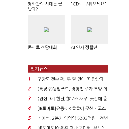
영화관의 시대는 끝
"CD로 구워오세요"
났다?
콘서트 전당대회
AI 인재 쟁탈전
인기뉴스
1
구광모-젠슨 황, 두 달 만에 또 만난다…
로봇·AI 등 논...
2
(특징주)윙입푸드, 경영진 주가 부양 의
지에 상한가...
3
(민선 9기 한달)③'7조 채무' 곳간에 충
격…추미애, 20년...
4
[IB토마토]유증·CB 줄줄이 무산…코스
닥 벌점 급증에 ...
5
네이버, 2분기 영업익 5203억원…전년
비 0.2% 감소...
6
[IB토마토]아워홈 떠난 구미현, 본느에