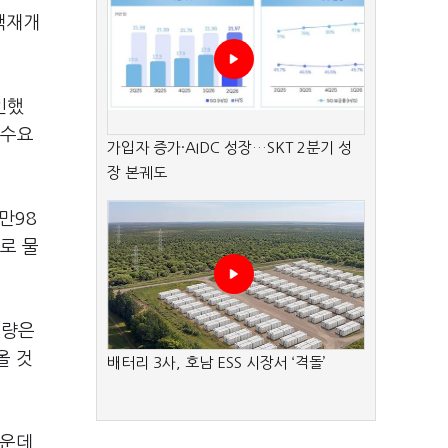
택재개
인했
 수요
가입자 증가·AIDC 성장…SKT 2분기 성
장 본궤도
만98
로 물
물량은
올 것
배터리 3사, 호남 ESS 시장서 ‘격돌’
가운데