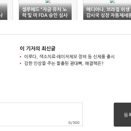
셀루메드 "자금 유치 노
메디아나, 브라질 위생
사
력 및 미 FDA 승인 심사
감시국 심장 자동제세
정
중"
기 판매 허가
이 기자의 최신글
이루다, 색소치료·레이저제모 장비 등 신제품 출시
강한 인상을 주는 돌출된 광대뼈, 해결책은?
0
/
300