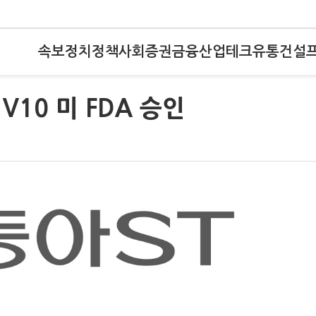
속보
정치
정책
사회
증권
금융
산업
테크
유통
건설
10 미 FDA 승인