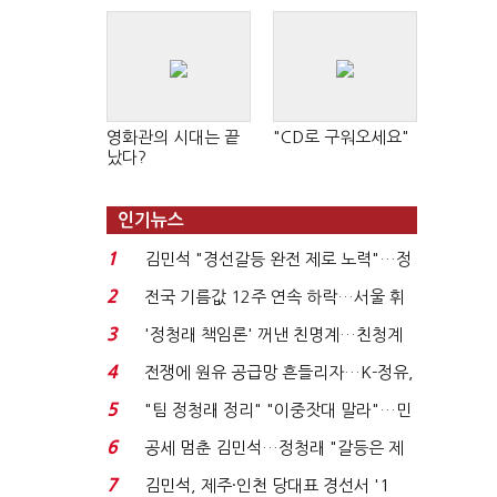
영화관의 시대는 끝
"CD로 구워오세요"
났다?
인기뉴스
1
김민석 "경선갈등 완전 제로 노력"…정
청래 "반명 공세 사...
2
전국 기름값 12주 연속 하락…서울 휘
발윳값 1909원...
3
'정청래 책임론' 꺼낸 친명계…친청계
는 추가투표 때리기...
4
전쟁에 원유 공급망 흔들리자…K-정유,
에너지안보 핵심...
5
"팀 정청래 정리" "이중잣대 말라"…민
주 최고위원 계파 다...
6
공세 멈춘 김민석…정청래 "갈등은 제
가 수습"
7
김민석, 제주·인천 당대표 경선서 '1