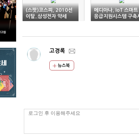
(스팟)코스피, 2010선
메디아나, IoT 스마트
이탈..삼성전자 약세
응급지원시스템 구축
업 우선협상대상자 확
고경록
뉴스북