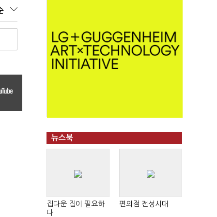
순
뉴스북
집다운 집이 필요하
편의점 전성시대
다