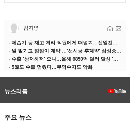
김지영
제습기 등 재고 처리 직원에게 떠넘겨…신일전자 '과징금 처벌'
일 맡기고 깜깜이 계약 …'선시공 후계약' 삼성중공업 덜미
수출 '상저하저' 오나…올해 6850억 달러 달성 '빨간불'
5월도 수출 멈췄다…무역수지도 악화
뉴스리듬
주요 뉴스