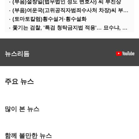
(부음)설창일(법무법인 정도 변호사) 씨 부친상
(부음)여운국(고위공직자범죄수사처 차장)씨 부친상
(토마토칼럼)횡수설거·횡수설화
쫓기는 검찰, '특검 청탁금지법 적용'… 묘수냐, 무리수냐
뉴스리듬
주요 뉴스
많이 본 뉴스
함께 볼만한 뉴스