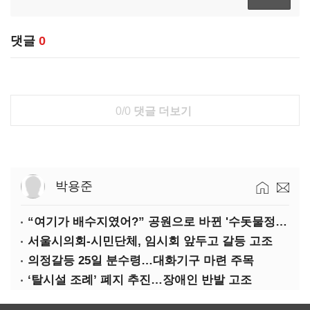
댓글
0
0/0
댓글 더보기
박용준
“여기가 배수지였어?” 공원으로 바뀐 '수돗물정거장'
서울시의회-시민단체, 임시회 앞두고 갈등 고조
의정갈등 25일 분수령…대화기구 마련 주목
‘탈시설 조례’ 폐지 추진…장애인 반발 고조