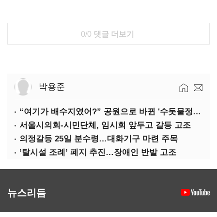
0/0
댓글 더보기
박용준
“여기가 배수지였어?” 공원으로 바뀐 '수돗물정거장'
서울시의회-시민단체, 임시회 앞두고 갈등 고조
의정갈등 25일 분수령…대화기구 마련 주목
‘탈시설 조례’ 폐지 추진…장애인 반발 고조
뉴스리듬