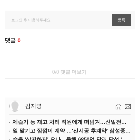
댓글
0
0/0
댓글 더보기
김지영
제습기 등 재고 처리 직원에게 떠넘겨…신일전자 '과징금 처벌'
일 맡기고 깜깜이 계약 …'선시공 후계약' 삼성중공업 덜미
수출 '상저하저' 오나…올해 6850억 달러 달성 '빨간불'