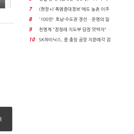
침체에 재무 ...
7
(현장+)'폭염중대경보'에도 농촌 이주
노동자는 강행군…'야...
8
'100만' 호남·수도권 경선…운명의 일
주일
9
친명계 "정청래 지도부 당정 엇박자"…
친청계 "신천지 오...
10
SK하이닉스, 중 충칭 공장 지분매각 검
토?…“확정된 바...