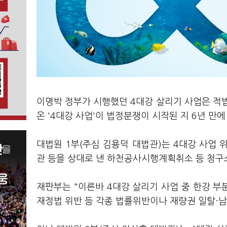
이명박 정부가 시행했던 4대강 살리기 사업은 적
온 '4대강 사업'이 법정분쟁이 시작된 지 6년 만
대법원 1부(주심 김용덕 대법관)는 4대강 사업
관 등을 상대로 낸 하천공사시행계획취소 등 청구
재판부는 "이른바 4대강 살리기 사업 중 한강
재정법 위반 등 각종 법률위반이나 재량권 일탈·