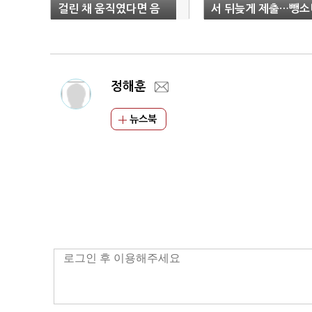
걸린 채 움직였다면 음
서 뒤늦게 제출…뺑소
주운전 아니야"
단정 못해
정해훈
뉴스북