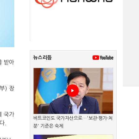
뉴스리듬
을 받아
부) 장
에 국가
비트코인도 국가자산으로…'보관·평가·처
다.
분' 기준은 숙제