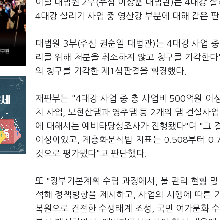
이날 대법원 2부(주심 이상훈 대법관)는 4대강 살
4대강 살리기 사업 중 영산강 부분에 대해 같은 판
대법원 3부(주심 권순일 대법관)는 4대강 사업 
리를 위해 처분을 취소하지 않고 청구를 기각한다
의 청구를 기각한 제1심판결을 확정했다.
재판부는 "4대강 사업 중 총 사업비 500억원 이
치 사업, 보현산댐과 영주댐 등 2개의 댐 건설사업
에 대해서는 예비타당성조사가 진행됐다"며 "그 결과
이상이었고, 계층화분석법 지표는 0.508부터 0.
것으로 평가됐다"고 판단했다.
또 "정부기본계획 수립 과정에서, 물 관리 현황 및
석해 정책방향을 제시하고, 사업의 시행에 따른 
복원으로 건전한 수생태계 조성, 국민 여가문화 수