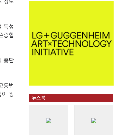
느 정도
적 특성
 존중할
의 중단
 고등법
법이 정
뉴스북