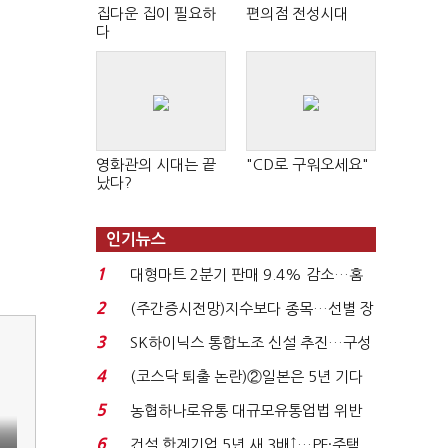
집다운 집이 필요하
편의점 전성시대
다
영화관의 시대는 끝
"CD로 구워오세요"
났다?
인기뉴스
1
대형마트 2분기 판매 9.4% 감소…홈
플러스 사태 여파...
2
(주간증시전망)지수보다 종목…선별 장
세 이어진다...
3
SK하이닉스 통합노조 신설 추진…구성
원 간 성과급 불...
4
(코스닥 퇴출 논란)②일본은 5년 기다
려주는데 우리는 ...
5
농협하나로유통 대규모유통업법 위반
적발…공정위, 과...
6
건설 한계기업 5년 새 3배↑…PF·주택