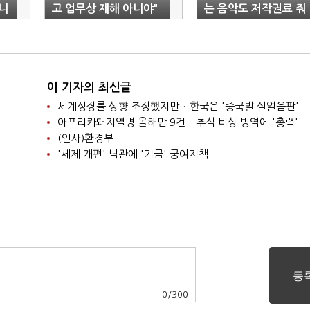
니
고 업무상 재해 아니야"
는 음악도 저작권료 줘
야"
이 기자의 최신글
세계성장률 상향 조정했지만…한국은 '중국발 살얼음판'
아프리카돼지열병 올해만 9건…추석 비상 방역에 '총력'
(인사)환경부
'세제 개편' 낙관에 '기금' 궁여지책
0
/
300