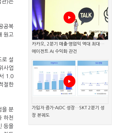
법관)는
 공공복
해 원고
카카오, 2분기 매출·영업익 역대 최대…
에이전트 AI 수익화 관건
도로 설
단위사업
 1.0
 적절한
가입자 증가·AIDC 성장…SKT 2분기 성
점을 분
장 본궤도
과 하천
인 등을