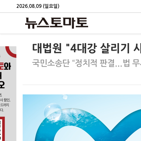
2026.08.09 (일요일)
대법원 "4대강 살리기 사
국민소송단 “정치적 판결...법 무