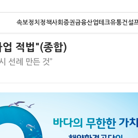
속보
정치
정책
사회
증권
금융
산업
테크
유통
건설
업 적법"(종합)
시 선례 만든 것”