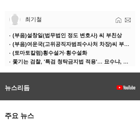
최기철
(부음)설창일(법무법인 정도 변호사) 씨 부친상
(부음)여운국(고위공직자범죄수사처 차장)씨 부친상
(토마토칼럼)횡수설거·횡수설화
쫓기는 검찰, '특검 청탁금지법 적용'… 묘수냐, 무리수냐
뉴스리듬
주요 뉴스