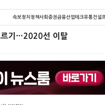
속보
정치
정책
사회
증권
금융
산업
테크
유통
건설
고르기…2020선 이탈