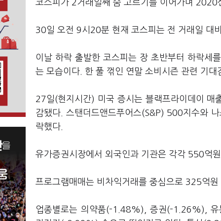
코스피가 2거래일째 숨 고르기를 이어가며 2020
30일 오전 9시20분 현재 코스피는 전 거래일 대비 1
이날 하락 출발한 코스피는 장 초반부터 하락세를 
는 모습이다. 한 풀 꺾인 연말 소비시즌 관련 기
27일(현지시간) 미국 증시는 블랙프라이데이 매
감됐다. 스탠더드앤드푸어스(S&P) 500지수와 나스
락했다.
유가증권시장에서 외국인과 기관은 각각 550억원,
프로그램매매는 비차익거래를 중심으로 325억원 
업종별로는 의약품(-1.48%), 증권(-1.26%), 유통(