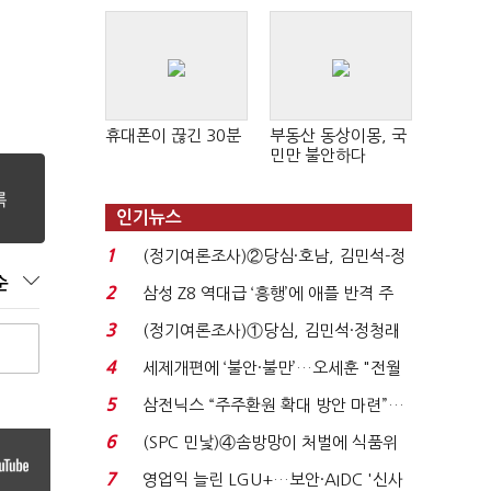
휴대폰이 끊긴 30분
부동산 동상이몽, 국
민만 불안하다
인기뉴스
1
(정기여론조사)②당심·호남, 김민석-정
순
청래 '초접전'...
2
삼성 Z8 역대급 ‘흥행’에 애플 반격 주
목…9월 ‘폴...
3
(정기여론조사)①당심, 김민석·정청래
'초접전'…대통령 ...
4
세제개편에 ‘불안·불만’…오세훈 "전월
세 구하기 더 ...
5
삼전닉스 “주주환원 확대 방안 마련”…
로이터에 성명...
6
(SPC 민낯)④솜방망이 처벌에 식품위
생법 위반 반복...
7
영업익 늘린 LGU+…보안·AIDC '신사