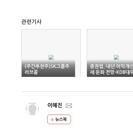
관련기사
(주간추천주)SK그룹주
증권업, 내년 이익개
러브콜
세 둔화 전망-KDB대
증권
이혜진
뉴스북