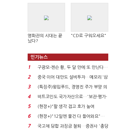
영화관의 시대는 끝
"CD로 구워오세요"
났다?
인기뉴스
1
구광모-젠슨 황, 두 달 만에 또 만난다…
로봇·AI 등 논...
2
중국 이어 대만도 설비투자…메모리 ‘삼
국전쟁’
3
(특징주)윙입푸드, 경영진 주가 부양 의
지에 상한가...
4
비트코인도 국가자산으로…'보관·평가·
처분' 기준은 ...
5
(현장+)"팔 생각 접고 호가 높여
요"…'덜 똘똘한 한 채' 20...
6
(현장+)"12일엔 물건 다 들어와요"…
빈 매대 채우며 문 연 ...
7
국고채 담합 과징금 철퇴…증권사 '충당