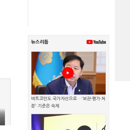
뉴스리듬
비트코인도 국가자산으로…'보관·평가·처
분' 기준은 숙제