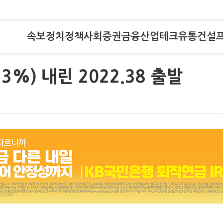
속보
정치
정책
사회
증권
금융
산업
테크
유통
건설
3%) 내린 2022.38 출발