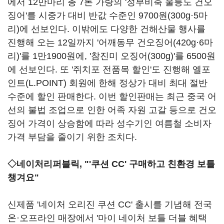
에서 12만마리 총 7톤 가량의 '정부비축 울릉도 건오
징어'를 시중가 대비 반값 수준인 9700원(300g·5마
리)에 선보인다. 이밖에도 다양한 건해산물 행사를
진행해 오는 12일까지 '어깨동무 건오징어(420g·6마
리)'를 1만1900원에, '참진미 오징어(300g)'를 6500원
에 선보인다. 또 '쥐치포 전품목 할인'도 진행해 엘포
인트(L.POINT) 회원에 한해 정상가 대비 최대 절반
수준에 할인 판매한다. 이번 할인판매는 최근 중국 어
선의 불법 조업으로 인한 어족 자원 고갈 등으로 건오
징어 가격이 상승함에 따라 성수기인 여름철 소비자
가격 부담을 줄이기 위한 조치다.
◇네이처리퍼블릭, "'쿠션 CC' 구매하고 친환경 보틀
챙겨요"
신제품 '네이처 오리진 쿠션 CC' 출시를 기념해 전국
온·오프라인 매장에서 '마이 네이처 보틀 더블 혜택