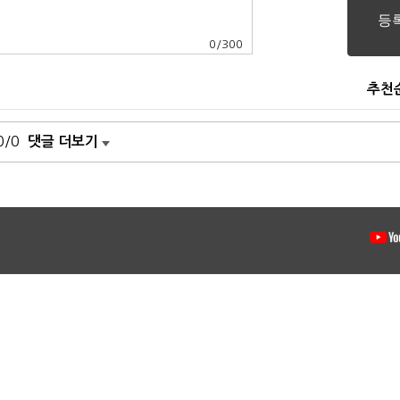
0
/
300
추천
0/0
댓글 더보기