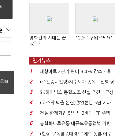
순
영화관의 시대는 끝
"CD로 구워오세요"
났다?
인기뉴스
1
대형마트 2분기 판매 9.4% 감소…홈
플러스 사태 여파...
2
(주간증시전망)지수보다 종목…선별 장
세 이어진다...
3
SK하이닉스 통합노조 신설 추진…구성
원 간 성과급 불...
4
(코스닥 퇴출 논란)②일본은 5년 기다
려주는데 우리는 ...
5
건설 한계기업 5년 새 3배↑…PF·주택
침체에 재무 ...
6
농협하나로유통 대규모유통업법 위반
적발…공정위, 과...
7
(현장+)'폭염중대경보'에도 농촌 이주