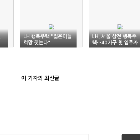
,
LH 행복주택 "젊은이들
LH, 서울 삼전 행복주
희망 짓는다"
택…40가구 첫 입주자
모집
이 기자의 최신글