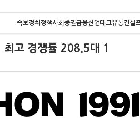
속보
정치
정책
사회
증권
금융
산업
테크
유통
건설
최고 경쟁률 208.5대 1