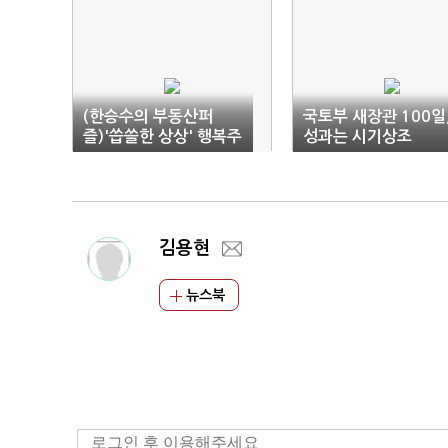
(한승수의 부동산퍼
국토부 새장관 100일
즐)'씁쓸한 상상' 행복주
성과는 시기상조
택 대신 뉴스테이를 짓
는다면
김용현
뉴스북