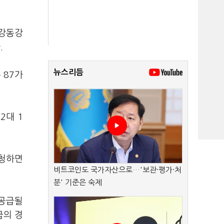
 강동강
.
뉴스리듬
 87가
2대 1
신청하면
비트코인도 국가자산으로…'보관·평가·처
분' 기준은 숙제
 공급될
급의 경