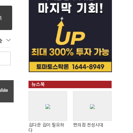
순
뉴스북
집다운 집이 필요하
편의점 전성시대
다