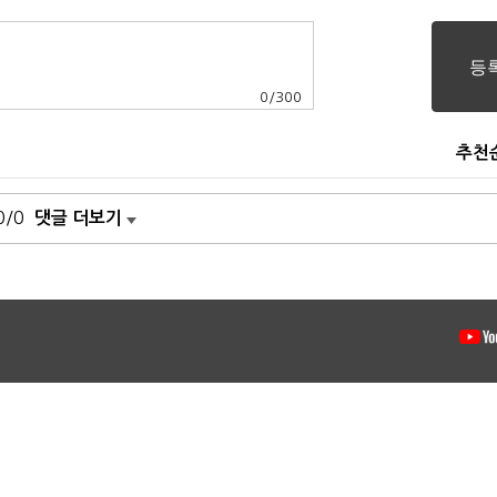
0
/
300
추천
0/0
댓글 더보기