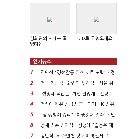
영화관의 시대는 끝
"CD로 구워오세요"
났다?
인기뉴스
1
김민석 "경선갈등 완전 제로 노력"…정
청래 "반명 공세 사...
2
전국 기름값 12주 연속 하락…서울 휘
발윳값 1909원...
3
'정청래 책임론' 꺼낸 친명계…친청계
는 추가투표 때리기...
4
전쟁에 원유 공급망 흔들리자…K-정유,
에너지안보 핵심...
5
"팀 정청래 정리" "이중잣대 말라"…민
주 최고위원 계파 다...
6
공세 멈춘 김민석…정청래 "갈등은 제
가 수습"
7
김민석, 제주·인천 당대표 경선서 '1