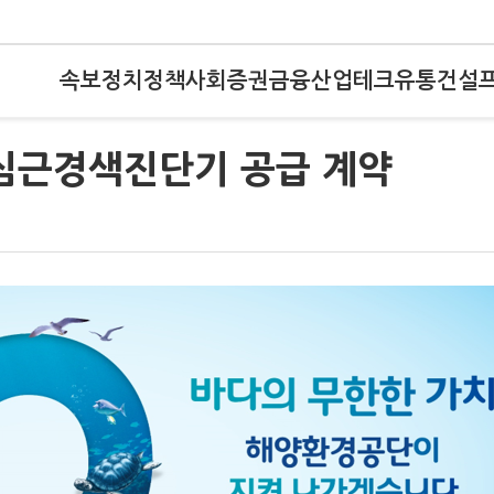
속보
정치
정책
사회
증권
금융
산업
테크
유통
건설
 심근경색진단기 공급 계약