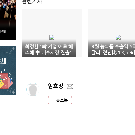
관련기사
최경환 "韓 기업 애로 해
8월 농식품 수출액 5
소해 中 내수시장 진출"
달러..전년比 13.5%
임효정
뉴스북