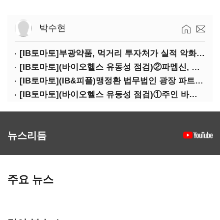
박수현
[IB토마토]부광약품, 먹거리 투자처가 실적 악화 '부메랑'?
[IB토마토](바이오헬스 유동성 점검)②파멥신, 자금조달 위기에…임상 완주 '물음표'
[IB토마토](IB&피플)맹정환 법무법인 광장 파트너 변호사
[IB토마토](바이오헬스 유동성 점검)①주인 바뀐 네오펙트…경영정상화 가능할까
뉴스리듬
주요 뉴스