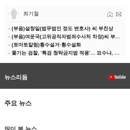
최기철
(부음)설창일(법무법인 정도 변호사) 씨 부친상
(부음)여운국(고위공직자범죄수사처 차장)씨 부친상
(토마토칼럼)횡수설거·횡수설화
쫓기는 검찰, '특검 청탁금지법 적용'… 묘수냐, 무리수냐
뉴스리듬
주요 뉴스
많이 본 뉴스