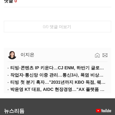
댓글
0
0/0
댓글 더보기
이지은
티빙·콘텐츠 IP 키운다…CJ ENM, 하반기 글로벌 확장 가속
작업자·통신망 이중 관리…통신3사, 폭염 비상대응 돌입
티빙 첫 분기 흑자…"2031년까지 KBO 독점, 웨이브 합병도 속도"
박윤영 KT 대표, AIDC 현장경영…"AX 플랫폼 핵심 인프라로 키운다"
뉴스리듬