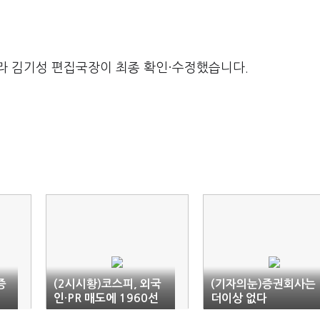
라 김기성 편집국장이 최종 확인·수정했습니다.
증
(2시시황)코스피, 외국
(기자의눈)증권회사는
인·PR 매도에 1960선
더이상 없다
도 '위태'