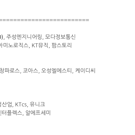
=========================
)
, 주성엔지니어링, 모다정보통신
아미노로직스, KT뮤직, 팜스토리
태창파로스, 코아스, 오성엘에스티, 케이디씨
산업, KTcs, 유니크
 인터플렉스, 알에프세미