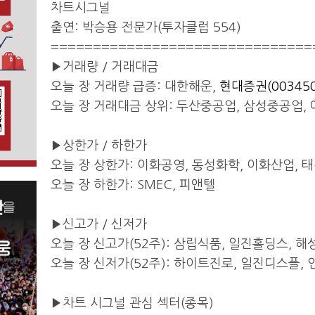
차트시그널
출연: 박승용 전문가(투자클럽 554)
===============================
▶거래량 / 거래대금
오늘 장 거래량 급증: 대한해운,
현대증권(003450
오늘 장 거래대금 상위: 두산중공업, 삼성중공업, 
▶상한가 / 하한가
오늘 장 상한가: 이화공영, 동성화학, 이화산업, 
오늘 장 하한가: SMEC, 피앤텔
▶신고가 / 신저가
오늘 장 신고가(52주): 삼립식품, 일진홀딩스, 해성
오늘 장 신저가(52주): 하이트진로, 일진디스플,
▶차트 시그널 관심 섹터(종목)