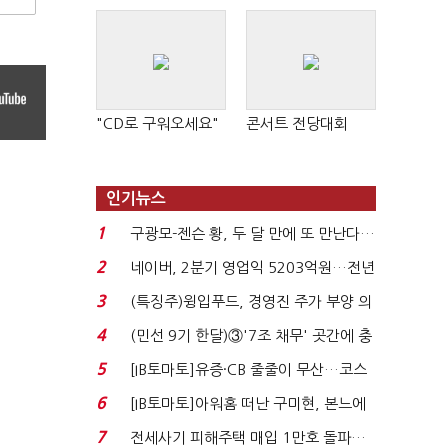
"CD로 구워오세요"
콘서트 전당대회
인기뉴스
1
구광모-젠슨 황, 두 달 만에 또 만난다…
로봇·AI 등 논...
2
네이버, 2분기 영업익 5203억원…전년
비 0.2% 감소...
3
(특징주)윙입푸드, 경영진 주가 부양 의
지에 상한가...
4
(민선 9기 한달)③'7조 채무' 곳간에 충
격…추미애, 20년...
5
[IB토마토]유증·CB 줄줄이 무산…코스
닥 벌점 급증에 ...
6
[IB토마토]아워홈 떠난 구미현, 본느에
340억 베팅…가...
7
전세사기 피해주택 매입 1만호 돌파…