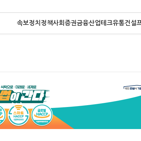
속보
정치
정책
사회
증권
금융
산업
테크
유통
건설