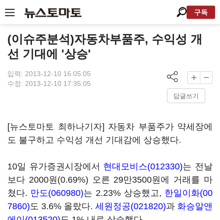
구독
(이슈주분석)자동차부품주, 수익성 개
선 기대에 '상승'
입력: 2013-12-10 16:05:05
수정: 2013-12-10 17:35:05
답글쓰기
[뉴스토마토 최하나기자] 자동차 부품주가 약세장에
도 불구하고 수익성 개선 기대감에 상승했다.
10일 유가증권시장에서
현대모비스(012330)
는 전날
보다 2000원(0.69%) 오른 29만3500원에 거래를 마
쳤다.
만도(060980)
는 2.23% 상승했고,
한일이화(00
7860)
도 3.6% 올랐다.
세원정공(021820)
과
화승알앤
에이(013520)
도 1% 내로 상승했다.