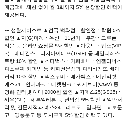
매금액에 제한 없이 월 3회까지 5% 현장할인 혜택이
제공된다.
또 생활서비스로 ▲전국 백화점ㆍ할인점ㆍ학원 5%
할인 ▲지(G)마켓ㆍ옥션ㆍ11번가ㆍ쿠팡ㆍ그루폰ㆍ
티몬 등 온라인쇼핑몰 5% 할인 ▲아웃백ㆍ빕스(VIP
S)ㆍ베니건스ㆍ티지아이에프(TGIF) 등 패밀리레스
토랑 10% 할인 ▲스타벅스ㆍ카페베네ㆍ엔젤리너스·
파스쿠찌·커피빈 등 커피전문점과 파리바게뜨 베이
커리 10% 할인 ▲맥스무비ㆍ메가박스ㆍ메인티켓ㆍ
예스24ㆍ인터파크ㆍ티켓링크ㆍ씨지브이(CGV) 등
영화 인터넷 예매 2000원 할인 ▲지에스25(GS25)ㆍ
씨유(CU)ㆍ세븐일레븐 등 편의점 5% 할인 ▲일반서
적 및 전문서적과 예스24ㆍ리브로ㆍ알라딘ㆍ교보문
고ㆍ영풍문고 등 도서구매 5% 할인 혜택도 있다.